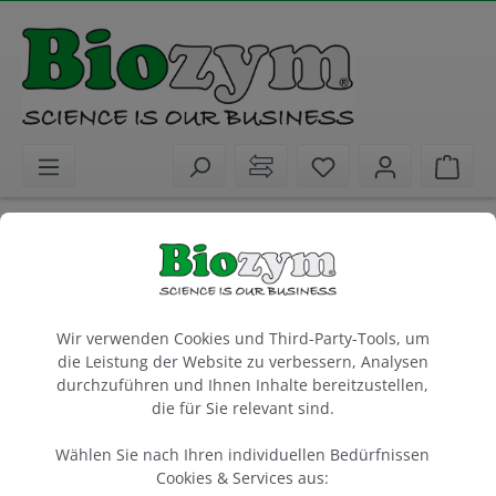
alt springen
Sie haben 0 Artike
Ware
Biochemikalien
PCR / qPCR / cDNA Synthese
qPCR / RT-qPCR
Biozym Blue S'Green qPCR Kit Separate
Cookie-Voreinstellungen
ROX
Wir verwenden Cookies und Third-Party-Tools, um
die Leistung der Website zu verbessern, Analysen
100 rxn à 20 µl
durchzuführen und Ihnen Inhalte bereitzustellen,
die für Sie relevant sind.
1 x 1 ml
Artikel-Nr.:
Biozym
Wählen Sie nach Ihren individuellen Bedürfnissen
331416S
Cookies & Services aus: