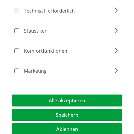
Technisch erforderlich
Statistiken
Bildergalerie überspringen
Aktion
Komfortfunktionen
Marketing
Alle akzeptieren
65,00 €
(30,8% gespart)
45,00 €*
%
Speichern
Preise exkl. MwST.
zzgl. Versandkosten
Ablehnen
au
Verpackung