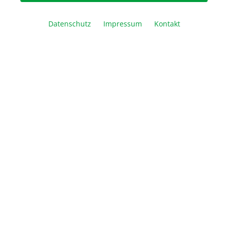
1 x 1 ml
5 x 1 ml
25 x 1 ml
Datenschutz
Impressum
Kontakt
Artikel Anzahl: Geben Sie den gewünschte
In den Warenkorb
Vergleichen
Merken
Drucken
Beschreibung
Das Biozym Blue S‘Green qPCR Kit verwendet einen
interkalierenden Farbstoff, der im Gegensatz zu