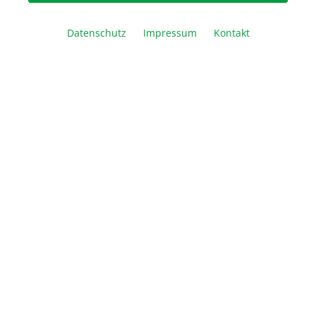
1 x 1 ml
5 x 1 ml
25 x 1 ml
Datenschutz
Impressum
Kontakt
Artikel Anzahl: Geben Sie den gewünschte
In den Warenkorb
Vergleichen
Merken
Drucken
Beschreibung
Das Biozym Blue S‘Green qPCR Kit verwendet einen
interkalierenden Farbstoff, der im Gegensatz zu