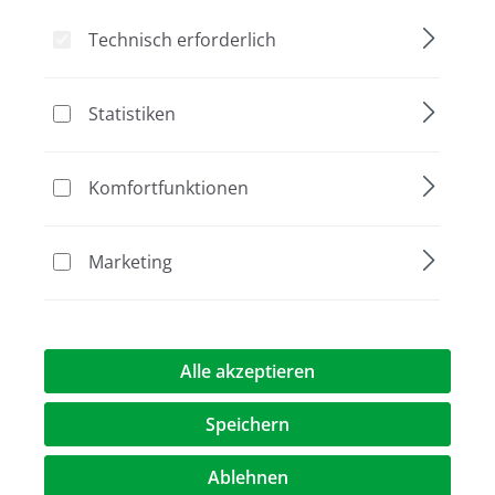
Technisch erforderlich
Statistiken
Bildergalerie überspringen
Aktion
Komfortfunktionen
Marketing
Alle akzeptieren
213,00 €
(30,1% gespart)
149,00 €*
%
Speichern
Preise exkl. MwST.
zzgl. Versandkosten
Ablehnen
au
Verpackung