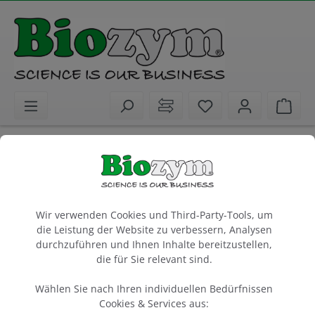
alt springen
Sie haben 0 Artike
Ware
Biochemikalien
PCR / qPCR / cDNA Synthese
qPCR / RT-qPCR
Biozym Blue S'Green qPCR Kit Separate
Cookie-Voreinstellungen
ROX
Wir verwenden Cookies und Third-Party-Tools, um
die Leistung der Website zu verbessern, Analysen
500 rxn à 20 µl
durchzuführen und Ihnen Inhalte bereitzustellen,
die für Sie relevant sind.
5 x 1 ml
Artikel-Nr.:
Biozym
Wählen Sie nach Ihren individuellen Bedürfnissen
331416L
Cookies & Services aus: