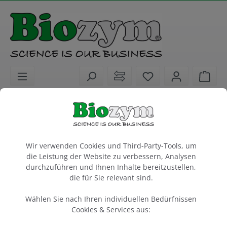
alt springen
Sie haben 0 Artike
Ware
Biochemikalien
PCR / qPCR / cDNA Synthese
qPCR / RT-qPCR
Cookie-Voreinstellungen
CAPITAL qPCR Green Mix HRox, 4×
Wir verwenden Cookies und Third-Party-Tools, um
die Leistung der Website zu verbessern, Analysen
durchzuführen und Ihnen Inhalte bereitzustellen,
200 rxn of 20 µl
die für Sie relevant sind.
Artikel-Nr.:
biotechrabbit
Hersteller-Nr.:
350501901
BR0501901
Wählen Sie nach Ihren individuellen Bedürfnissen
Cookies & Services aus: