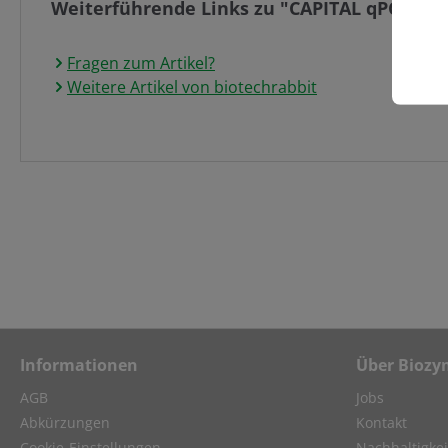
Weiterführende Links zu "CAPITAL qPCR Pro
Fragen zum Artikel?
Weitere Artikel von biotechrabbit
Informationen
Über Biozy
AGB
Jobs
Abkürzungen
Kontakt
Cookie-Einstellungen
Nachhaltigkei