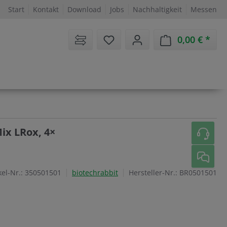
Start
Kontakt
Download
Jobs
Nachhaltigkeit
Messen
Sie haben 0 Artikel auf dem 
0,00 €
Ware
ix LRox, 4×
kel-Nr.:
350501501
biotechrabbit
Hersteller-Nr.:
BR0501501