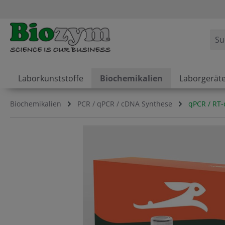
springen
Zur Hauptnavigation springen
Laborkunststoffe
Biochemikalien
Laborgerät
Biochemikalien
PCR / qPCR / cDNA Synthese
qPCR / RT
Bildergalerie überspringen