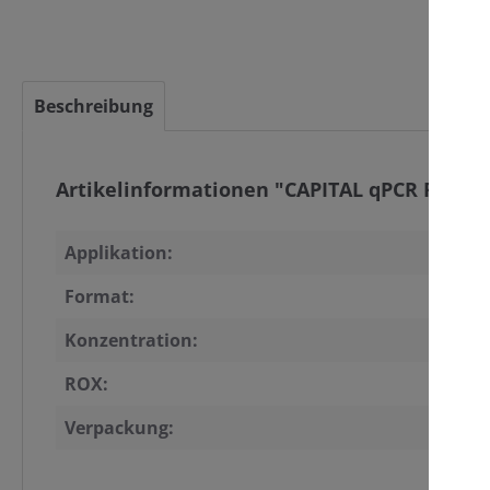
Beschreibung
Artikelinformationen "CAPITAL qPCR Probe 
Applikation:
Format:
Konzentration:
ROX:
Verpackung: