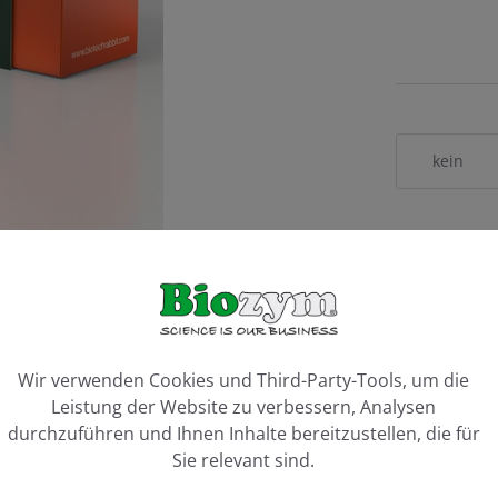
kein
200 rxn of 2
Artikel 
ookie-Voreinstellungen
Wir verwenden Cookies und Third-Party-Tools, um die
Leistung der Website zu verbessern, Analysen
Vergleiche
durchzuführen und Ihnen Inhalte bereitzustellen, die für
Sie relevant sind.