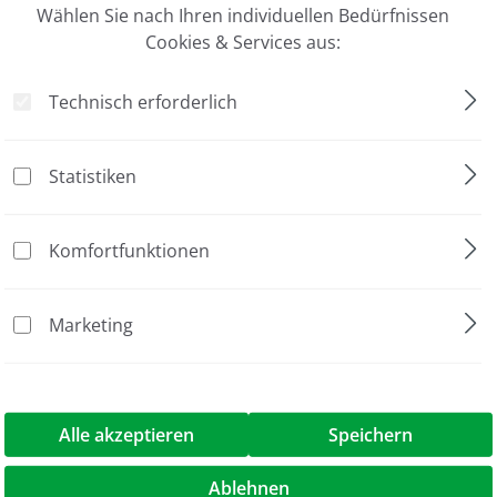
Wählen Sie nach Ihren individuellen Bedürfnissen
Cookies & Services aus:
Technisch erforderlich
Statistiken
Mix LRox, 4×"
Komfortfunktionen
Sonde
flüssig
Marketing
4x
Low Rox (im Mastermix)
200 rxn of 20 µl
Alle akzeptieren
Speichern
Ablehnen