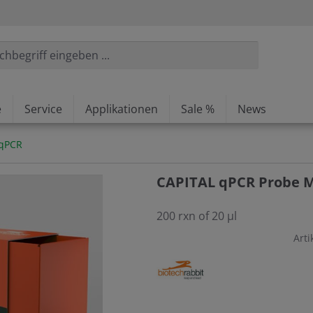
e
Service
Applikationen
Sale %
News
-qPCR
CAPITAL qPCR Probe M
200 rxn of 20 µl
Arti