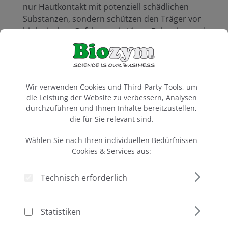
nur Hautkontakt mit potenziell schädlichen
Substanzen, sondern schützen den Träger vor
biologischen Gefahren wie Viren, Bakterien und
Pilzen und sind zudem auch als Produktschutz
zu verwenden.
Doch Laborhandschuh ist nicht gleich
Cookie-Voreinstellungen
Laborhandschuh – die Auswahl des richtigen
Wir verwenden Cookies und Third-Party-Tools, um
Typs ist entscheidend!
die Leistung der Website zu verbessern, Analysen
durchzuführen und Ihnen Inhalte bereitzustellen,
die für Sie relevant sind.
Aus welchen Materialien
können
Wählen Sie nach Ihren individuellen Bedürfnissen
Cookies & Services aus:
Laborschutzhandschuhe
bestehen?
Technisch erforderlich
Nitril:
Gute chemische Beständigkeit,
durchstoßfest, reißfest und angenehm zu
Statistiken
tragen. Latexfrei –
Reduktion allergischer