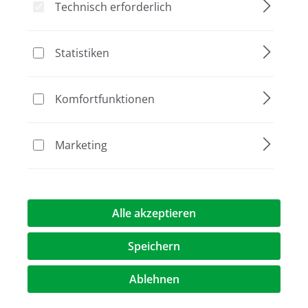
Technisch erforderlich
Statistiken
Bildergalerie überspringen
Komfortfunktionen
Marketing
Alle akzeptieren
19,50 €*
Speichern
Preise exkl. MwST.
zzgl. Versandkosten
Ablehnen
Artikel Anzahl: Geben Sie den gewünschte