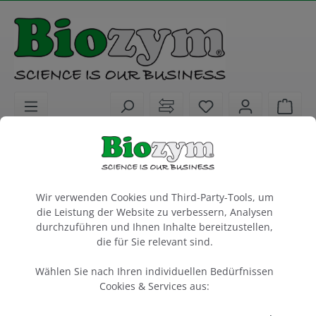
alt springen
Sie haben 0 Artike
Ware
Laborgeräte
Imaging
Zubehör
Cookie-Voreinstellungen
Mitsubishi Druckerpapier K65HM
Wir verwenden Cookies und Third-Party-Tools, um
Hochglanzpapier
die Leistung der Website zu verbessern, Analysen
Thermopapier für Mitsubishi P91E / P93 / P95
durchzuführen und Ihnen Inhalte bereitzustellen,
die für Sie relevant sind.
1 Rolle
Wählen Sie nach Ihren individuellen Bedürfnissen
Artikel-Nr.:
Biozym
542107
Cookies & Services aus: