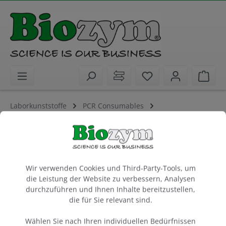
alt springen
Sie haben 0 Artike
Ware
Laborkunststoffe
PCR Consumables
PCR-Platten / Streifen / Gefäße
PCR TW 8-Tube Strip, 0.2 ml, frosted
High Profile, Extra Robust
Cookie-Voreinstellungen
DNase-, RNasefrei
Wir verwenden Cookies und Third-Party-Tools, um
die Leistung der Website zu verbessern, Analysen
durchzuführen und Ihnen Inhalte bereitzustellen,
Beutel à 120 Strips
die für Sie relevant sind.
Artikel-Nr.:
Biozym
712155
Wählen Sie nach Ihren individuellen Bedürfnissen