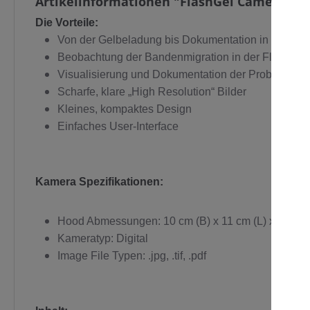
Artikelinformationen "FlashGel Camera Pa
Die Vorteile:
Von der Gelbeladung bis Dokumentation in 5 Minut
Beobachtung der Bandenmigration in der FlashGel 
C
Visualisierung und Dokumentation der Proben ohne
Scharfe, klare „High Resolution“ Bilder
Kleines, kompaktes Design
Einfaches User-Interface
Kamera Spezifikationen:
Hood Abmessungen: 10 cm (B) x 11 cm (L) x 16 cm 
Kameratyp: Digital
Image File Typen: .jpg, .tif, .pdf