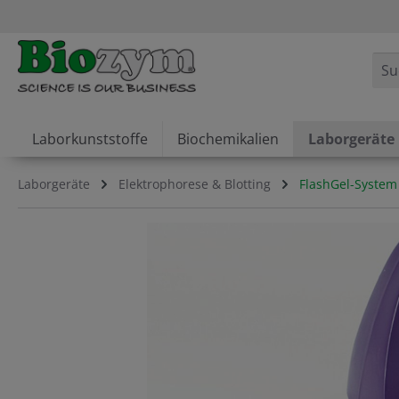
springen
Zur Hauptnavigation springen
Laborkunststoffe
Biochemikalien
Laborgeräte
Laborgeräte
Elektrophorese & Blotting
FlashGel-Syste
Bildergalerie überspringen