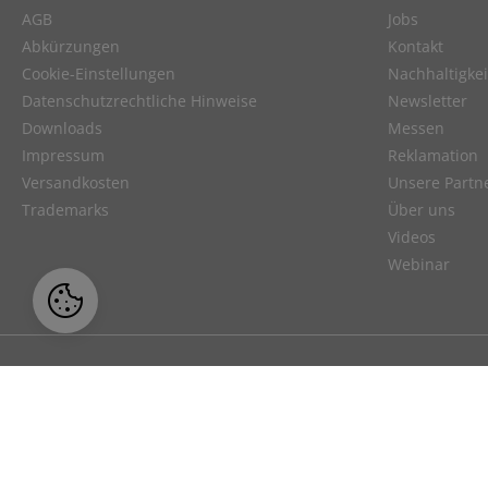
AGB
Jobs
Abkürzungen
Kontakt
Cookie-Einstellungen
Nachhaltigkei
Datenschutzrechtliche Hinweise
Newsletter
Downloads
Messen
Impressum
Reklamation
Versandkosten
Unsere Partn
Trademarks
Über uns
Videos
Webinar
Unser Angebot richtet sich ausschließl