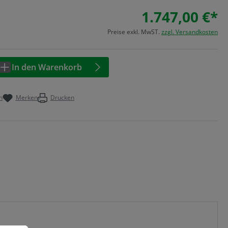
1.747,00 €*
Preise exkl. MwST.
zzgl. Versandkosten
Anzahl: Geben Sie den gewünschten Wert 
In den Warenkorb
n
Merken
Drucken