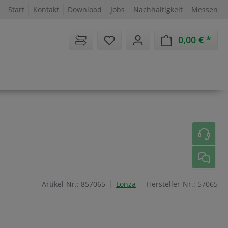
Start
Kontakt
Download
Jobs
Nachhaltigkeit
Messen
Sie haben 0 Artikel auf dem 
0,00 €
Ware
Artikel-Nr.:
857065
Lonza
Hersteller-Nr.:
57065