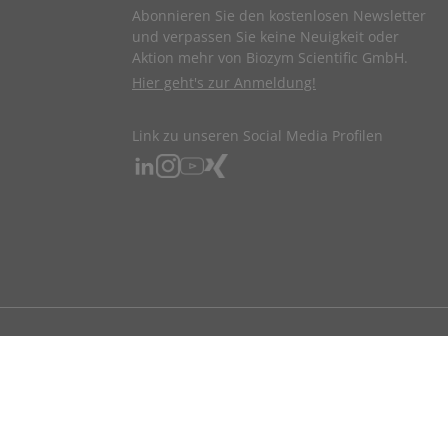
Abonnieren Sie den kostenlosen Newsletter
und verpassen Sie keine Neuigkeit oder
Aktion mehr von Biozym Scientific GmbH.
Hier geht's zur Anmeldung!
Link zu unseren Social Media Profilen
ndigen beruflichen Tätigkeit bestellen.