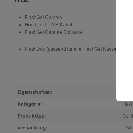
Inhalt:
FlashGel Camera
Hood, inkl. USB Kabel
FlashGel Capture Software
FlashDoc (passend für alle FlashGel Kassetten)
Eigenschaften:
Blau
Kategorie:
Flas
Produkttyp:
Gerä
Verpackung:
1 St