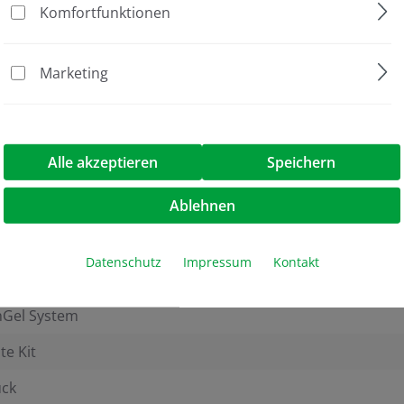
Komfortfunktionen
Marketing
Alle akzeptieren
Speichern
Ablehnen
Datenschutz
Impressum
Kontakt
lichteinheit, Kamera und Software
hGel System
te Kit
ück