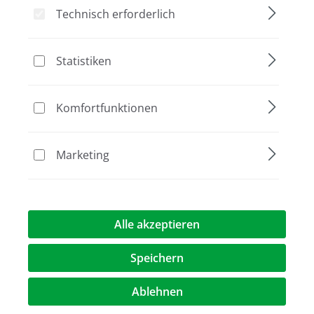
Technisch erforderlich
Statistiken
Bildergalerie überspringen
Komfortfunktionen
Marketing
Alle akzeptieren
623,00 €*
Speichern
Preise exkl. MwST.
zzgl. Versandkosten
Ablehnen
Artikel Anzahl: Geben Sie den gewünschte