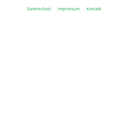
Datenschutz
Impressum
Kontakt
In den Warenkorb
Vergleichen
Merken
Drucken
Beschreibung
Die Vorteile: Kammer im Spritzgussverfahren
hergestellt, robust und leicht Kompatibel mit allen
8 x 10 und 10…
Mehr