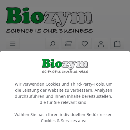
alt springen
Sie haben 0 Artike
Ware
Laborgeräte
Elektrophorese & Blotting
Vertikale Systeme
Cookie-Voreinstellungen
EasyPhor PAGE Mini vertikale
Wir verwenden Cookies und Third-Party-Tools, um
Elektrophoresekammer
die Leistung der Website zu verbessern, Analysen
Klemmversion, ohne Zubehör
durchzuführen und Ihnen Inhalte bereitzustellen,
die für Sie relevant sind.
1 Stück
Wählen Sie nach Ihren individuellen Bedürfnissen
Artikel-Nr.:
Biozym
Cookies & Services aus:
615540