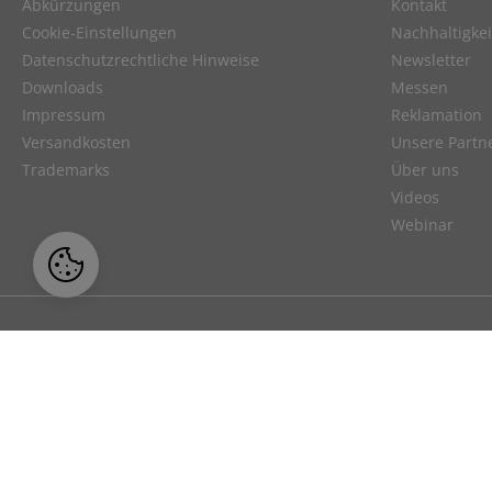
Abkürzungen
Kontakt
Cookie-Einstellungen
Nachhaltigkei
Datenschutzrechtliche Hinweise
Newsletter
Downloads
Messen
Impressum
Reklamation
Versandkosten
Unsere Partn
Trademarks
Über uns
Videos
Webinar
Unser Angebot richtet sich ausschließl