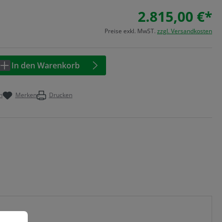
2.815,00 €*
Preise exkl. MwST.
zzgl. Versandkosten
Anzahl: Geben Sie den gewünschten Wert 
In den Warenkorb
n
Merken
Drucken