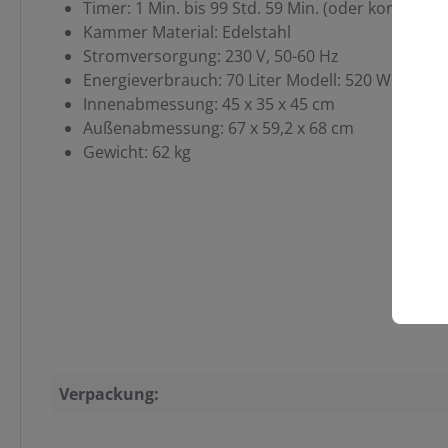
Timer: 1 Min. bis 99 Std. 59 Min. (oder kontinuier
Kammer Material: Edelstahl
Stromversorgung: 230 V, 50-60 Hz
Energieverbrauch: 70 Liter Modell: 520 W
Innenabmessung: 45 x 35 x 45 cm
Außenabmessung: 67 x 59,2 x 68 cm
Gewicht: 62 kg
Verpackung: