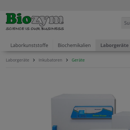
springen
Zur Hauptnavigation springen
Laborkunststoffe
Biochemikalien
Laborgeräte
Laborgeräte
Inkubatoren
Geräte
Bildergalerie überspringen