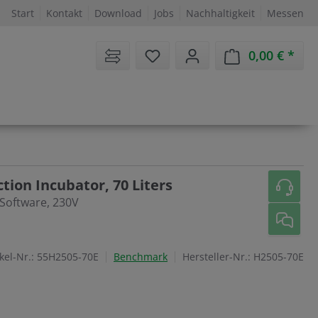
Start
Kontakt
Download
Jobs
Nachhaltigkeit
Messen
Sie haben 0 Artikel auf dem 
0,00 €
Ware
ion Incubator, 70 Liters
Software, 230V
kel-Nr.:
55H2505-70E
Benchmark
Hersteller-Nr.:
H2505-70E