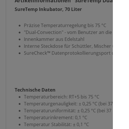
Artikelinformationen "SureTemp Dual Convec
SureTemp Inkubator, 70
Liter
Präzise Temperaturregelung bis 75 °C
C
"Dual-Convection" - vom Benutzer an die Schwe
Innenkammer aus Edelstahl
Interne Steckdose für Schüttler, Mischer usw.
SureCheck™ Datenprotokollierungsport und Sof
Technische Daten
Temperaturbereich: RT+5 bis 75 °C
Temperaturgenauligkeit: ± 0,25 °C (bei 37 °C)
Temperaturuniformität: ± 0,25 °C (bei 37 °C)
Temperaturinkrement: 0,1 °C
Temperatur Stabilität: ± 0,1 °C