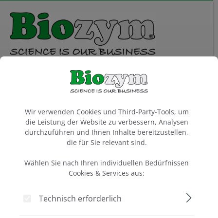
alt springen
Sie haben 0 Artikel 
Waren
Cookie-Voreinstellungen
Laborgeräte
Roller und Rotatoren
Zubehör
Wir verwenden Cookies und Third-Party-Tools, um
die Leistung der Website zu verbessern, Analysen
durchzuführen und Ihnen Inhalte bereitzustellen,
Artikel filtern
die für Sie relevant sind.
Wählen Sie nach Ihren individuellen Bedürfnissen
Cookies & Services aus:
Zubehör für Rollenmischer
und Rotatoren
Technisch erforderlich