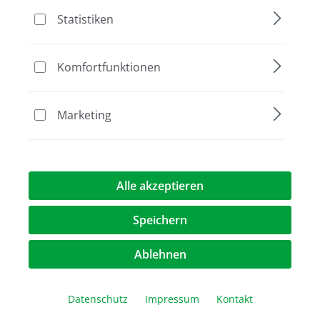
Statistiken
Komfortfunktionen
Keine Artikel gefunden.
Marketing
Alle akzeptieren
Informationen
Speichern
Über Biozym
Ablehnen
Newsletter
Abonnieren Sie den kostenlosen Newsletter und verpassen
Datenschutz
Impressum
Kontakt
Sie keine Neuigkeit oder Aktion mehr von Biozym Scientific