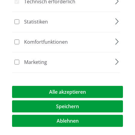
Technisch erforderlich
Bildergalerie überspringen
Statistiken
Komfortfunktionen
Marketing
229,00 €*
Alle akzeptieren
Preise exkl. MwST.
zzgl. Versandkosten
Speichern
Artikel Anzahl: Geben Sie den gewünschte
Ablehnen
In den Warenkorb