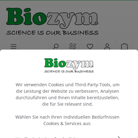
alt springen
Sie haben 0 Artike
Ware
Laborgeräte
Roller und Rotatoren
Zubehör
Cookie-Voreinstellungen
Rocking platform for RotoBot, 6 x 10"
Wir verwenden Cookies und Third-Party-Tools, um
die Leistung der Website zu verbessern, Analysen
1 Stück
durchzuführen und Ihnen Inhalte bereitzustellen,
die für Sie relevant sind.
Artikel-Nr.:
Benchmark
Hersteller-Nr.:
55R4045-RP2
R4045-RP2
Wählen Sie nach Ihren individuellen Bedürfnissen
Cookies & Services aus: