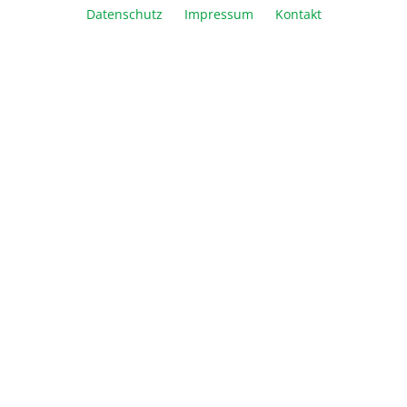
Datenschutz
Impressum
Kontakt
Vergleichen
Merken
Drucken
Beschreibung
Informationen
Über Biozym
Newsletter
Abonnieren Sie den kostenlosen Newsletter und verpassen