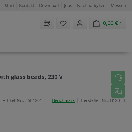
Start
Kontakt
Download
Jobs
Nachhaltigkeit
Messen
Sie haben 0 Artikel auf dem 
0,00 €
Ware
ith glass beads, 230 V
Artikel-Nr.:
55B1201-E
Benchmark
Hersteller-Nr.:
B1201-E