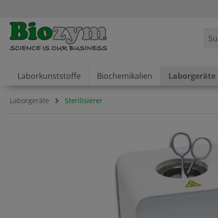
springen
Zur Hauptnavigation springen
Laborkunststoffe
Biochemikalien
Laborgeräte
Laborgeräte
Sterilisierer
Bildergalerie überspringen