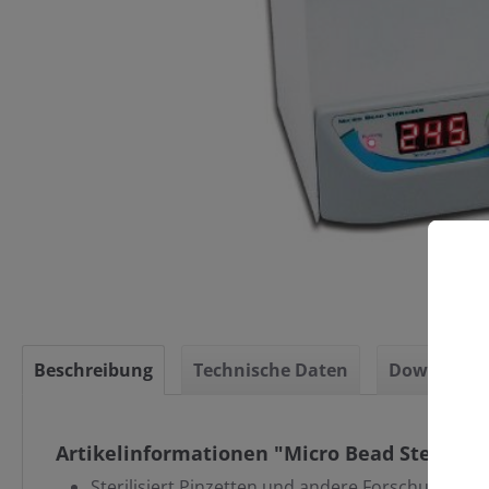
C
Beschreibung
Technische Daten
Downloads
Artikelinformationen "Micro Bead Sterlizer,
Sterilisiert Pinzetten und andere Forschungsinst