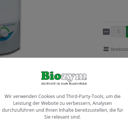
Artikel 
Vergleiche
ookie-Voreinstellungen
Wir verwenden Cookies und Third-Party-Tools, um die
Leistung der Website zu verbessern, Analysen
durchzuführen und Ihnen Inhalte bereitzustellen, die für
Sie relevant sind.
 with glass beads, 230 V"
rumente (in der Regel in 15 Sek.)