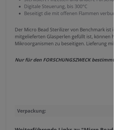
Digitale Steuerung, bis 300°C
Beseitigt die mit offenen Flammen verbundene 
Der Micro Bead Sterilizer von Benchmark ist ideal f
mitgelieferten Glasperlen gefüllt ist, können hohe
Mikroorganismen zu beseitigen. Lieferung mit Perlen.
Nur für den FORSCHUNGSZWECK bestimmt. Nicht f
Verpackung:
Weiterführende Links zu "Micro Bead Sterliz