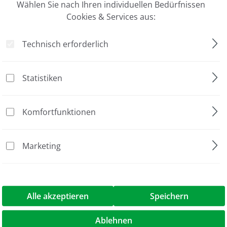
Wählen Sie nach Ihren individuellen Bedürfnissen
Cookies & Services aus:
Gefahr
Technisch erforderlich
ür die Sterilisation von kleinen Forschungswerkzeugen (Za
 Temperaturen (bis zu 300 °C) erzeugt werden, um das Vorh
 Ersatzperlen separat erhältlich.
Statistiken
ür den klinischen Gebrauch bestimmt.
Komfortfunktionen
Marketing
1 Stück
Alle akzeptieren
Speichern
Ablehnen
er, with glass beads, 230 V"