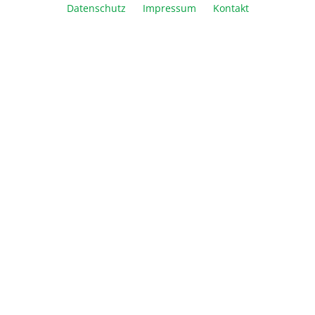
Datenschutz
Impressum
Kontakt
Beschreibung
Informationen
Über Biozym
Newsletter
Abonnieren Sie den kostenlosen Newsletter und verpassen
Sie keine Neuigkeit oder Aktion mehr von Biozym Scientific
GmbH.