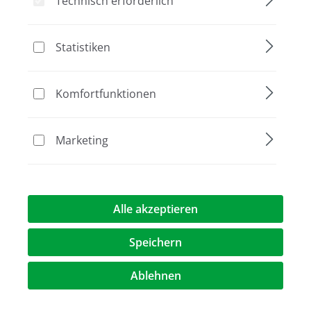
Technisch erforderlich
Statistiken
Komfortfunktionen
Marketing
182,00 €*
Preise exkl. MwST.
zzgl. Versandkosten
Alle akzeptieren
Artikel Anzahl: Geben Sie den gewünschte
Speichern
In den Warenkorb
Ablehnen
Vergleichen
Merken
Drucken