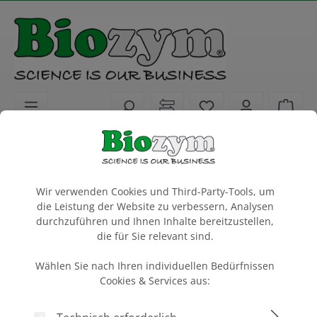
alt springen
Sie haben 0 Artike
Ware
Laborgeräte
Sterilisierer
Cookie-Voreinstellungen
Optional extra Shelf, UV-C transparent
Wir verwenden Cookies und Third-Party-Tools, um
für UV-Clave
die Leistung der Website zu verbessern, Analysen
durchzuführen und Ihnen Inhalte bereitzustellen,
1 Stück
die für Sie relevant sind.
Artikel-Nr.:
Wählen Sie nach Ihren individuellen Bedürfnissen
55B1450-SH-UV
Cookies & Services aus:
Bildergalerie überspringen