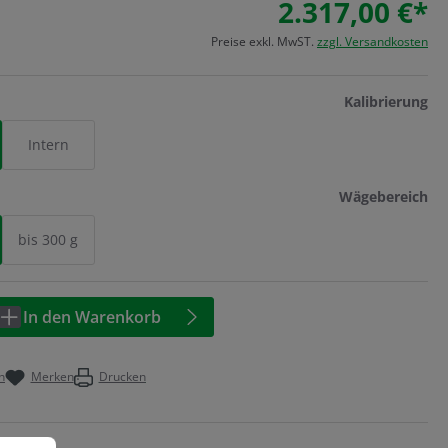
2.317,00 €*
Preise exkl. MwST.
zzgl. Versandkosten
au
Kalibrierung
Intern
au
Wägebereich
bis 300 g
Anzahl: Geben Sie den gewünschten Wert 
In den Warenkorb
n
Merken
Drucken