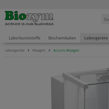
springen
Zur Hauptnavigation springen
Laborkunststoffe
Biochemikalien
Laborgeräte
Laborgeräte
Waagen
Accuris Waagen
Bildergalerie überspringen