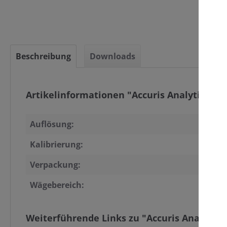
C
Beschreibung
Downloads
Artikelinformationen "Accuris Analytical Ba
Auflösung:
Kalibrierung:
Verpackung:
Wägebereich:
Weiterführende Links zu "Accuris Analytical