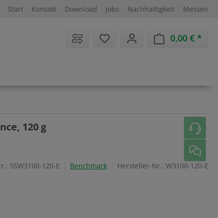
Start
Kontakt
Download
Jobs
Nachhaltigkeit
Messen
Sie haben 0 Artikel auf dem 
0,00 €
Ware
nce, 120 g
r.:
55W3100-120-E
Benchmark
Hersteller-Nr.:
W3100-120-E