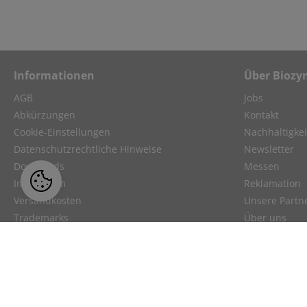
Informationen
Über Biozy
AGB
Jobs
Abkürzungen
Kontakt
Cookie-Einstellungen
Nachhaltigkei
Datenschutzrechtliche Hinweise
Newsletter
Downloads
Messen
Impressum
Reklamation
Versandkosten
Unsere Partn
Trademarks
Über uns
Videos
Webinar