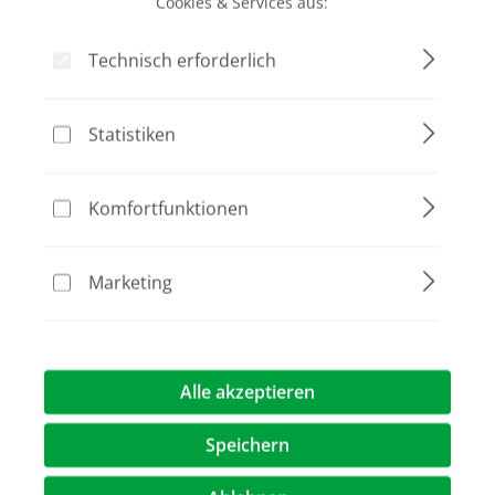
Cookies & Services aus:
Bildergalerie überspringen
Technisch erforderlich
Statistiken
Komfortfunktionen
Marketing
72,00 €*
Preise exkl. MwST.
zzgl. Versandkosten
Alle akzeptieren
Artikel Anzahl: Geben Sie den gewünschte
Speichern
In den Warenkorb