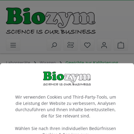
alt springen
Sie haben 0 Artike
Ware
Laborgeräte
Waagen
Gewichte zur Kalibrierung
Accuris M1 Grade Calibration Weight
Cookie-Voreinstellungen
500 g
Wir verwenden Cookies und Third-Party-Tools, um
Artikel-Nr.:
Benchmark
Hersteller-Nr.:
die Leistung der Website zu verbessern, Analysen
55W1005-500
W1005-500
durchzuführen und Ihnen Inhalte bereitzustellen,
die für Sie relevant sind.
Wählen Sie nach Ihren individuellen Bedürfnissen