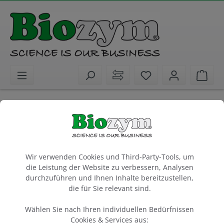
alt springen
Sie haben 0 Artike
Ware
Laborgeräte
Zentrifugen
Geräte
Color Sprout Plus Mini-Zentrifuge -
hellgrün
Cookie-Voreinstellungen
Basiseinheit mit 2 SnapSpin-Rotoren
Wir verwenden Cookies und Third-Party-Tools, um
die Leistung der Website zu verbessern, Analysen
1 Stück
durchzuführen und Ihnen Inhalte bereitzustellen,
die für Sie relevant sind.
Artikel-Nr.:
Biozym
552031
Wählen Sie nach Ihren individuellen Bedürfnissen
Cookies & Services aus: