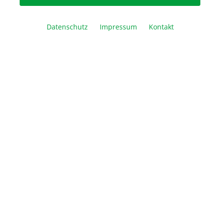
weiß
blau
lila
hellgrün
Datenschutz
Impressum
Kontakt
hellgrün-silber
türkis
lavendel
pink
Artikel Anzahl: Geben Sie den gewünschte
In den Warenkorb
Vergleichen
Merken
Drucken
Beschreibung