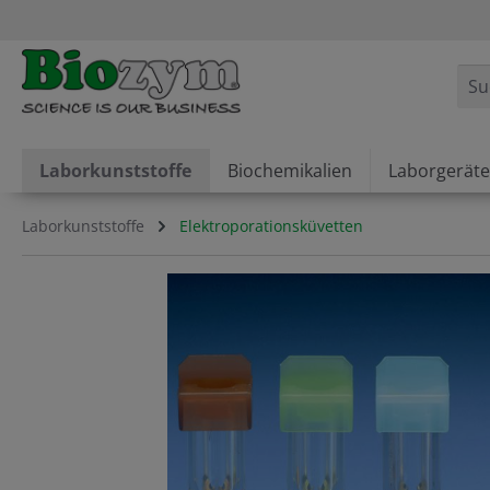
springen
Zur Hauptnavigation springen
Laborkunststoffe
Biochemikalien
Laborgeräte
Laborkunststoffe
Elektroporationsküvetten
Bildergalerie überspringen