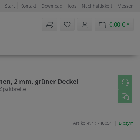
Start
Kontakt
Download
Jobs
Nachhaltigkeit
Messen
Sie haben 0 Artikel auf dem 
0,00 €
Ware
ten, 2 mm, grüner Deckel
 Spaltbreite
Artikel-Nr.:
748051
Biozym