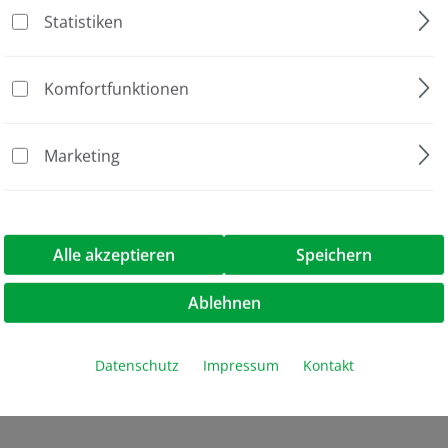
etten, 2 mm, grüner Deckel"
Statistiken
2 mm
Komfortfunktionen
Packung à 50 Stück
Marketing
küvetten, 2 mm, grüner Deckel"
Alle akzeptieren
Speichern
Ablehnen
Datenschutz
Impressum
Kontakt