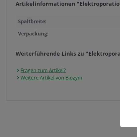
Artikelinformationen "Elektroporationsküv
Spaltbreite:
Verpackung:
Weiterführende Links zu "Elektroporations
Fragen zum Artikel?
Weitere Artikel von Biozym