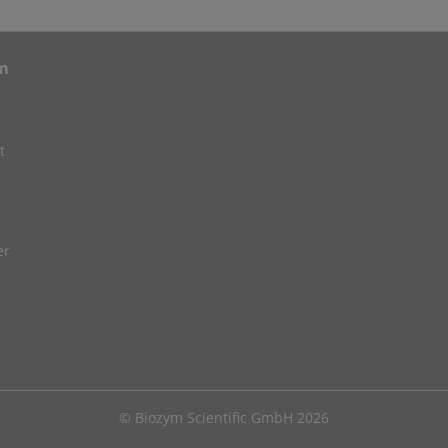
m
t
er
© Biozym Scientific GmbH 2026