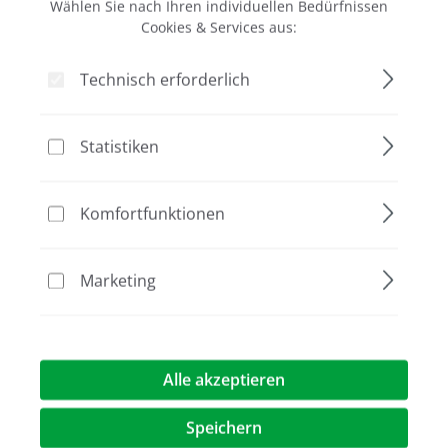
Wählen Sie nach Ihren individuellen Bedürfnissen
Cookies & Services aus:
Technisch erforderlich
Bildergalerie überspringen
Aktion
Statistiken
Komfortfunktionen
Marketing
Alle akzeptieren
Speichern
415,00 €
(33,7% gespart)
275,00 €*
%