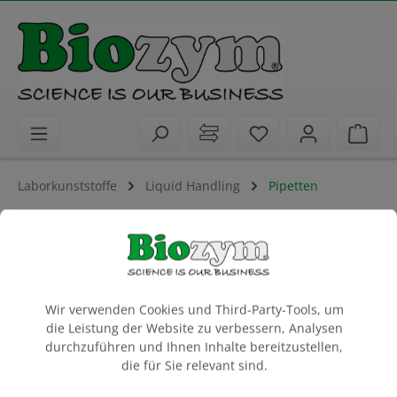
alt springen
Sie haben 0 Artike
Ware
Laborkunststoffe
Liquid Handling
Pipetten
Biozym RF3000, elektronische
Pipettierhilfe
Netzteil, Ständer, Wandhalter, 1 Ersatzfilter
Cookie-Voreinstellungen
Ersatzfilter Art.-Nr. 675300
Wir verwenden Cookies und Third-Party-Tools, um
die Leistung der Website zu verbessern, Analysen
1 Stück
durchzuführen und Ihnen Inhalte bereitzustellen,
die für Sie relevant sind.
Artikel-Nr.:
Biozym
664004