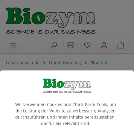
alt springen
Sie haben 0 Artike
Ware
Laborkunststoffe
Liquid Handling
Pipetten
Biozym RF3000, elektronische
Pipettierhilfe
Netzteil, Ständer, Wandhalter, 1 Ersatzfilter
Cookie-Voreinstellungen
Ersatzfilter Art.-Nr. 675300
Wir verwenden Cookies und Third-Party-Tools, um
die Leistung der Website zu verbessern, Analysen
1 Stück
durchzuführen und Ihnen Inhalte bereitzustellen,
die für Sie relevant sind.
Artikel-Nr.:
Biozym
664004