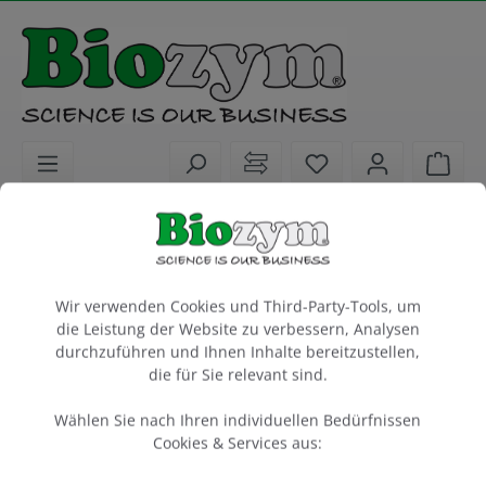
alt springen
Sie haben 0 Artike
Ware
Laborkunststoffe
Liquid Handling
Pipettenspitzen
Cookie-Voreinstellungen
Filterspitzen Sartorius 10 µl, steril, 46
mm
Wir verwenden Cookies und Third-Party-Tools, um
die Leistung der Website zu verbessern, Analysen
Länge Spitze = 46 mm
durchzuführen und Ihnen Inhalte bereitzustellen,
SafetySpace, DNase-, RNase-, Endotoxinfrei
die für Sie relevant sind.
10 Racks à 96 Stück
Wählen Sie nach Ihren individuellen Bedürfnissen
Cookies & Services aus:
Artikel-Nr.:
Sartorius
674017