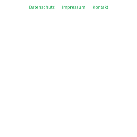
Artikel Anzahl: Geben Sie den gewünschte
Datenschutz
Impressum
Kontakt
In den Warenkorb
Vergleichen
Merken
Drucken
Beschreibung
Informationen
Über Biozym