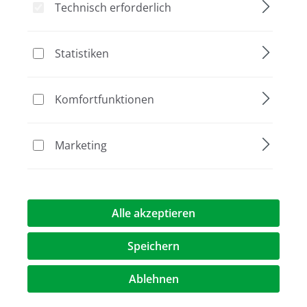
Technisch erforderlich
Statistiken
Bildergalerie überspringen
Nachfolger
Komfortfunktionen
Marketing
Alle akzeptieren
182,00 €*
Speichern
Preise exkl. MwST.
zzgl. Versandkosten
Ablehnen
Artikel Anzahl: Geben Sie den gewünschte