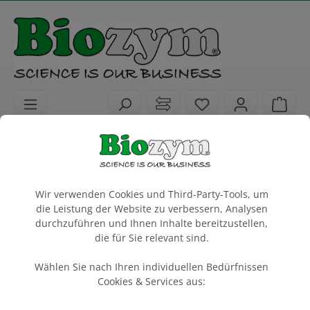
alt springen
Sie haben 0 Artike
Ware
Laborkunststoffe
Liquid Handling
Pipettenspitzen
Cookie-Voreinstellungen
Filterspitzen Sartorius 200 µl, steril
Wir verwenden Cookies und Third-Party-Tools, um
Länge Spitze = 52.5 mm
die Leistung der Website zu verbessern, Analysen
SafetySpace, DNase-, RNase-, Endotoxinfrei
durchzuführen und Ihnen Inhalte bereitzustellen,
die für Sie relevant sind.
10 Racks à 96 Stück
Wählen Sie nach Ihren individuellen Bedürfnissen
Artikel-Nr.:
Sartorius
Cookies & Services aus:
674049