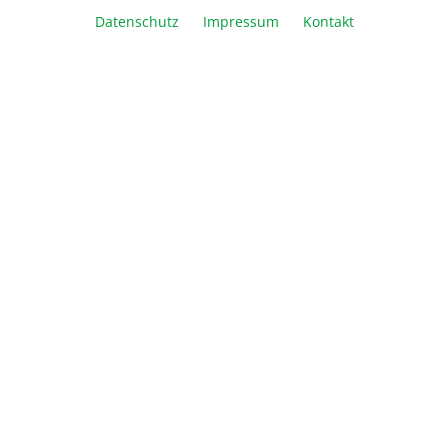
Datenschutz
Impressum
Kontakt
In den Warenkorb
Vergleichen
Merken
Drucken
Beschreibung
Informationen
Über Biozym