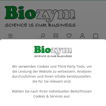
alt springen
Sie haben 0 Artike
Ware
Laborkunststoffe
Liquid Handling
Pipettenspitzen
Cookie-Voreinstellungen
Filterspitzen Sartorius 300 µl, steril
Wir verwenden Cookies und Third-Party-Tools, um
Länge Spitze = 52.5 mm
die Leistung der Website zu verbessern, Analysen
SafetySpace, DNase-, RNase-, Endotoxinfrei
durchzuführen und Ihnen Inhalte bereitzustellen,
die für Sie relevant sind.
10 Racks à 96 Stück
Wählen Sie nach Ihren individuellen Bedürfnissen
Artikel-Nr.:
Sartorius
Cookies & Services aus:
674039