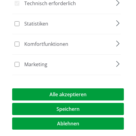
Technisch erforderlich
Statistiken
Bildergalerie überspringen
Nachfolger
Komfortfunktionen
Marketing
Alle akzeptieren
182,00 €*
Speichern
Preise exkl. MwST.
zzgl. Versandkosten
Ablehnen
Artikel Anzahl: Geben Sie den gewünschte