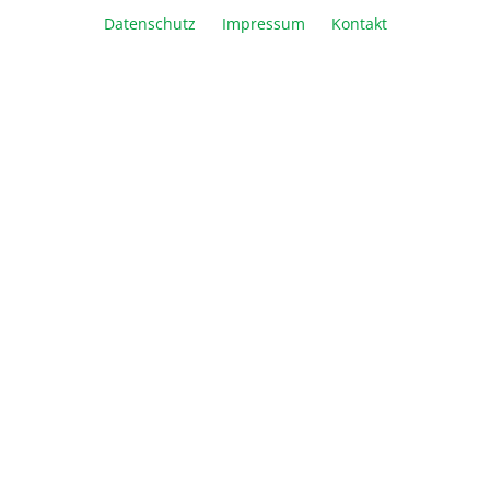
Datenschutz
Impressum
Kontakt
In den Warenkorb
Vergleichen
Merken
Drucken
Beschreibung
Informationen
Über Biozym