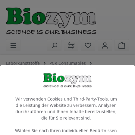
alt springen
Sie haben 0 Artike
Ware
Laborkunststoffe
PCR Consumables
PCR-Platten / Streifen / Gefäße
PCR TW 12-Tube Strip, 0.2 ml, farblos
Cookie-Voreinstellungen
Extra Robust, High Profile
DNA-, DNase-, RNA-, RNase-, Pyrogenfrei
Wir verwenden Cookies und Third-Party-Tools, um
die Leistung der Website zu verbessern, Analysen
durchzuführen und Ihnen Inhalte bereitzustellen,
Beutel à 80 Strips
die für Sie relevant sind.
Artikel-Nr.:
Biozym
712187
Wählen Sie nach Ihren individuellen Bedürfnissen