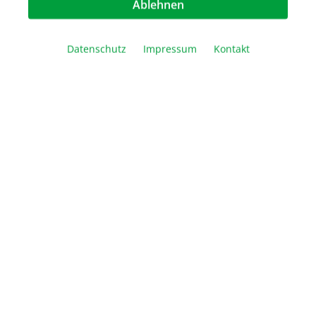
Artikel Anzahl: Geben Sie den gewünschte
Ablehnen
In den Warenkorb
Datenschutz
Impressum
Kontakt
Vergleichen
Merken
Drucken
Beschreibung