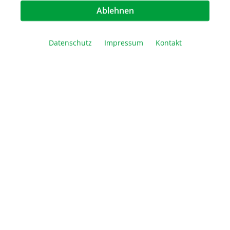
Ablehnen
Artikel Anzahl: Geben Sie den gewünschte
Datenschutz
Impressum
Kontakt
In den Warenkorb
Vergleichen
Merken
Drucken
Beschreibung
StainTray Anfärbesystem Das StainTray System
bietet ein anwenderfreundliches Hilfsmittel zur
Anfärbung von Objektträgern i…
Mehr