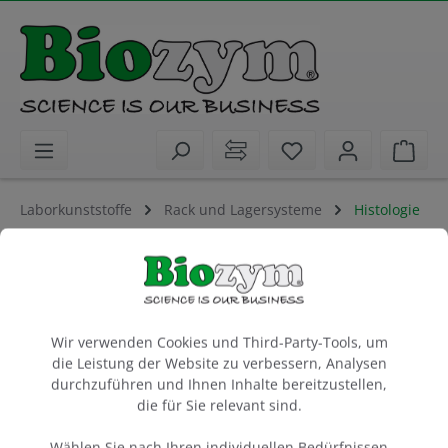
alt springen
Sie haben 0 Artike
Ware
Laborkunststoffe
Rack und Lagersysteme
Histologie
StainTray 20-S, schwarzer Deckel
für 20 Objektträger, Material: ABS, Deckel: ABS
380 x 240 x 45 mm
Cookie-Voreinstellungen
Wir verwenden Cookies und Third-Party-Tools, um
die Leistung der Website zu verbessern, Analysen
1 Stück
durchzuführen und Ihnen Inhalte bereitzustellen,
Artikel-Nr.:
Biozym
die für Sie relevant sind.
762101
Wählen Sie nach Ihren individuellen Bedürfnissen