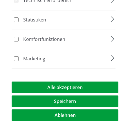
Technisch erforderlich
Bildergalerie überspringen
Statistiken
Komfortfunktionen
Marketing
Alle akzeptieren
Speichern
Preis auf Anfrage
Ablehnen
Vergleichen
Merken
Drucken