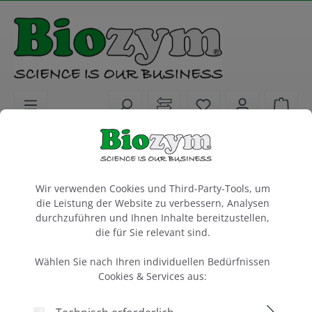
alt springen
Sie haben 0 Artike
Ware
Service
Kalibrierservice (q)PCR-Cycler & Blockinkubatoren
Cookie-Voreinstellungen
Wir verwenden Cookies und Third-Party-Tools, um
MTAS Standard Test, Zweiblockgerät
die Leistung der Website zu verbessern, Analysen
durchzuführen und Ihnen Inhalte bereitzustellen,
1 Stück
die für Sie relevant sind.
Artikel-Nr.:
Cyclertest
Wählen Sie nach Ihren individuellen Bedürfnissen
633022
Cookies & Services aus: