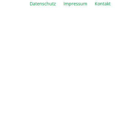
Datenschutz
Impressum
Kontakt
Beschreibung
Informationen
Über Biozym
Newsletter
Abonnieren Sie den kostenlosen Newsletter und verpassen
Sie keine Neuigkeit oder Aktion mehr von Biozym Scientific
GmbH.