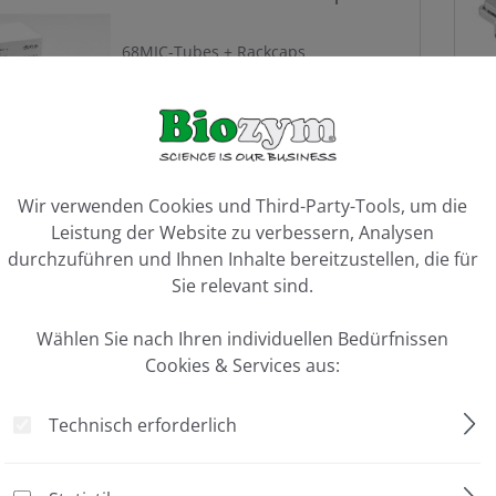
68MIC-Tubes + Rackcaps
ookie-Voreinstellungen
Wir verwenden Cookies und Third-Party-Tools, um die
Leistung der Website zu verbessern, Analysen
durchzuführen und Ihnen Inhalte bereitzustellen, die für
Sie relevant sind.
MYRA 36 Well Loading Block
Wählen Sie nach Ihren individuellen Bedürfnissen
für 36 x 1.5/2.0 ml Tubes
Cookies & Services aus:
Technisch erforderlich