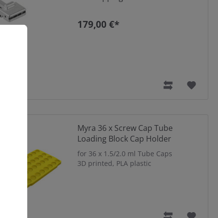
179,00 €*
Myra 36 x Screw Cap Tube
Loading Block Cap Holder
for 36 x 1.5/2.0 ml Tube Caps
3D printed, PLA plastic