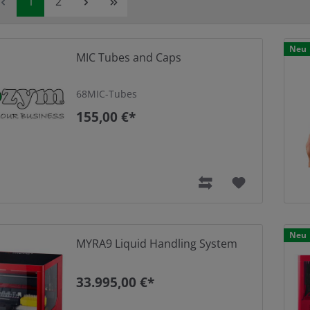
Seite
Seite
1
2
Neu
MIC Tubes and Caps
68MIC-Tubes
155,00 €*
Neu
MYRA9 Liquid Handling System
33.995,00 €*