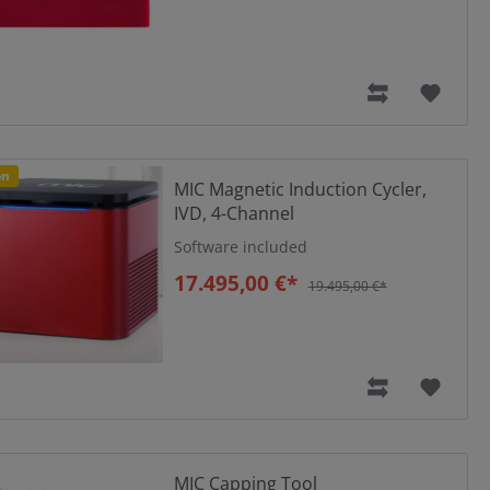
tt
on
MIC Magnetic Induction Cycler,
IVD, 4-Channel
Software included
17.495,00 €*
19.495,00 €*
MIC Capping Tool