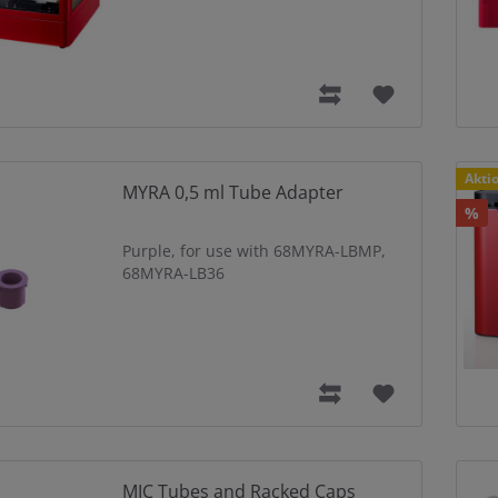
Raba
Akti
MYRA 0,5 ml Tube Adapter
%
Purple, for use with 68MYRA-LBMP,
68MYRA-LB36
MIC Tubes and Racked Caps