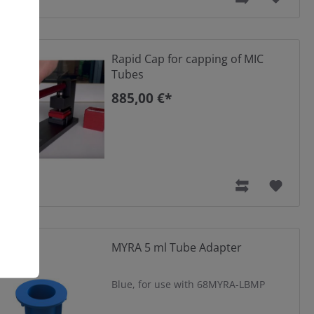
Rapid Cap for capping of MIC
Tubes
885,00 €*
MYRA 5 ml Tube Adapter
Blue, for use with 68MYRA-LBMP