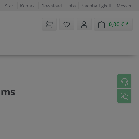
Start
Kontakt
Download
Jobs
Nachhaltigkeit
Messen
Sie haben 0 Artikel auf dem 
0,00 €
Ware
ems