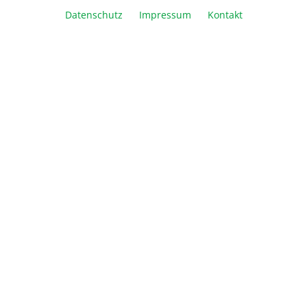
Datenschutz
Impressum
Kontakt
In den Warenkorb
Vergleichen
Merken
Drucken
Beschreibung
Informationen
Über Biozym