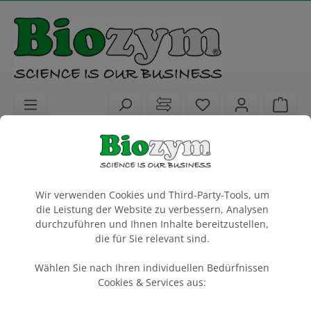
alt springen
Sie haben 0 Artike
Ware
Biochemikalien
Aufreinigung
DNA + RNA Aufreinigung
Cookie-Voreinstellungen
Wir verwenden Cookies und Third-Party-Tools, um
MPC Protein Präzipitationslösung
die Leistung der Website zu verbessern, Analysen
Lucigen
durchzuführen und Ihnen Inhalte bereitzustellen,
die für Sie relevant sind.
500 ml
Wählen Sie nach Ihren individuellen Bedürfnissen
Artikel-Nr.:
Lucigen
Hersteller-Nr.:
Cookies & Services aus:
160610
MMP095H