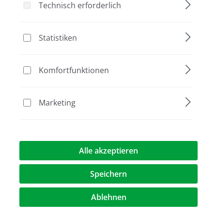
Technisch erforderlich
Statistiken
Bildergalerie überspringen
Komfortfunktionen
Marketing
Alle akzeptieren
1.175,20 €*
Speichern
Preise exkl. MwST.
zzgl. Versandkosten
Ablehnen
Artikel Anzahl: Geben Sie den gewünschte