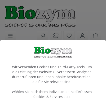
alt springen
Sie haben 0 Artike
Ware
Biochemikalien
Enzyme
Nukleasen
RNase A, 5 µg/µl
Cookie-Voreinstellungen
Wir verwenden Cookies und Third-Party-Tools, um
Lucigen
die Leistung der Website zu verbessern, Analysen
durchzuführen und Ihnen Inhalte bereitzustellen,
2 ml
die für Sie relevant sind.
Artikel-Nr.:
Lucigen
Hersteller-Nr.:
Wählen Sie nach Ihren individuellen Bedürfnissen
160630
MRNA092
Cookies & Services aus: