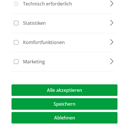
Technisch erforderlich
Bildergalerie überspringen
Statistiken
Komfortfunktionen
Marketing
Alle akzeptieren
119,50 €*
Preise exkl. MwST.
zzgl. Versandkosten
Speichern
Artikel Anzahl: Geben Sie den gewünschte
Ablehnen