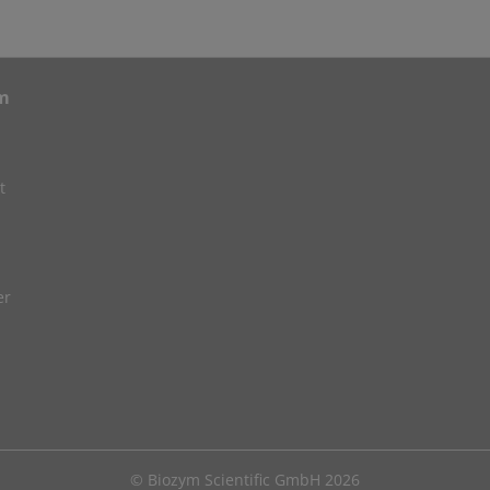
m
t
er
© Biozym Scientific GmbH 2026