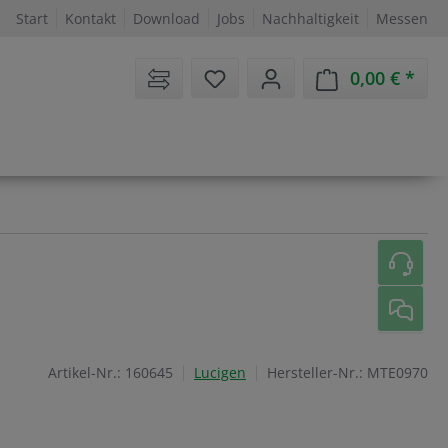
Start
Kontakt
Download
Jobs
Nachhaltigkeit
Messen
Sie haben 0 Artikel auf dem 
0,00 €
Ware
Artikel-Nr.:
160645
Lucigen
Hersteller-Nr.:
MTE0970