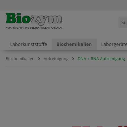
springen
Zur Hauptnavigation springen
Laborkunststoffe
Biochemikalien
Laborgerät
Biochemikalien
Aufreinigung
DNA + RNA Aufreinigung
Bildergalerie überspringen