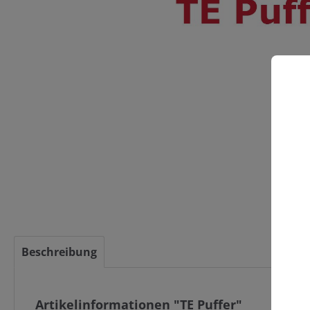
C
Beschreibung
Artikelinformationen "TE Puffer"