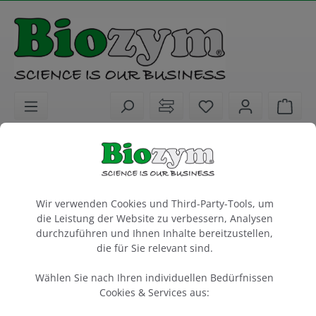
alt springen
Sie haben 0 Artike
Ware
Biochemikalien
Lumineszenzassay
Kits
ATP Kit SL
Cookie-Voreinstellungen
Wir verwenden Cookies und Third-Party-Tools, um
die Leistung der Website zu verbessern, Analysen
1000 Tests
durchzuführen und Ihnen Inhalte bereitzustellen,
Artikel-Nr.:
BioThema
die für Sie relevant sind.
290010
Wählen Sie nach Ihren individuellen Bedürfnissen
Cookies & Services aus: