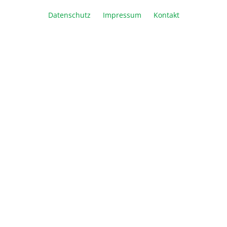
Datenschutz
Impressum
Kontakt
Vergleichen
Merken
Drucken
Beschreibung
Zum Messen des Abbaus bzw. der Entstehung von
ATP (Kinetik oder Endpunkt) bei Enzymreaktionen
Bestimmung der…
Mehr
Downloads