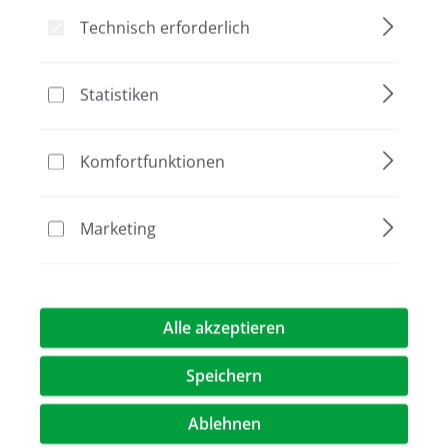
Technisch erforderlich
Bildergalerie überspringen
Aktion
Statistiken
Komfortfunktionen
Marketing
Alle akzeptieren
Speichern
111,00 €
(30,2% gespart)
77,50 €*
%
Preise exkl. MwST.
zzgl. Versandkosten
Ablehnen