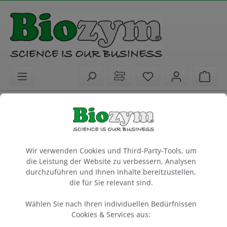
alt springen
Sie haben 0 Artike
Ware
Biochemikalien
PCR / qPCR / cDNA Synthese
dNTPs / Water / Enhancer
Cookie-Voreinstellungen
Biozym dNTP Mix 25 mM each, 2 x 0.5 ml
Wir verwenden Cookies und Third-Party-Tools, um
die Leistung der Website zu verbessern, Analysen
100 µmol (jeweils 25 µmol)
durchzuführen und Ihnen Inhalte bereitzustellen,
die für Sie relevant sind.
Artikel-Nr.:
Biozym
331550
Wählen Sie nach Ihren individuellen Bedürfnissen
Cookies & Services aus: