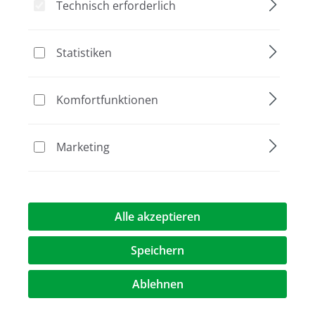
Technisch erforderlich
Bildergalerie überspringen
Statistiken
Komfortfunktionen
Marketing
21,00 €*
Alle akzeptieren
Preise exkl. MwST.
zzgl. Versandkosten
Speichern
Artikel Anzahl: Geben Sie den gewünschte
Ablehnen