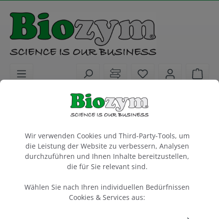
alt springen
Sie haben 0 Artike
Ware
Biochemikalien
PCR / qPCR / cDNA Synthese
dNTPs / Water / Enhancer
Cookie-Voreinstellungen
Wir verwenden Cookies und Third-Party-Tools, um
PCR Enhancer, 5×
die Leistung der Website zu verbessern, Analysen
durchzuführen und Ihnen Inhalte bereitzustellen,
6 ml
die für Sie relevant sind.
Artikel-Nr.:
biotechrabbit
Hersteller-Nr.:
351900201
BR1900201
Wählen Sie nach Ihren individuellen Bedürfnissen
Cookies & Services aus: