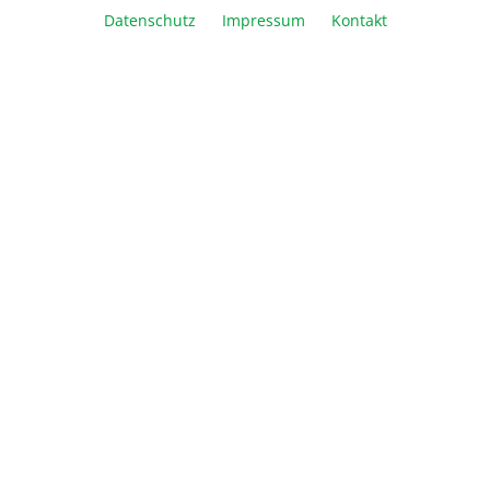
In den Warenkorb
Datenschutz
Impressum
Kontakt
Vergleichen
Merken
Drucken
Beschreibung
Informationen
Über Biozym
Newsletter