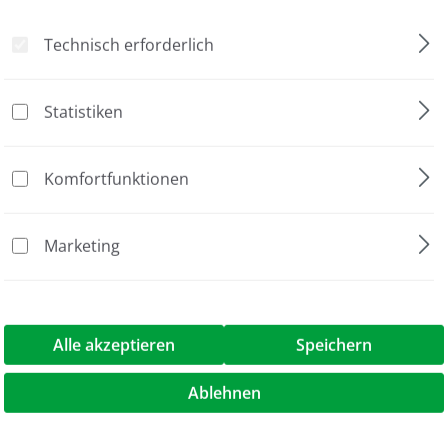
Technisch erforderlich
nein
nein
Statistiken
Master Mix Puffer
nein
Komfortfunktionen
PCR
Marketing
PCR Optimierung
2.5 ml
Alle akzeptieren
Speichern
reMix D"
Ablehnen