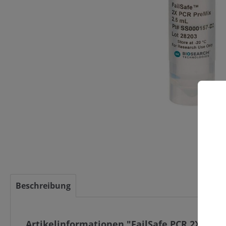
C
Beschreibung
Artikelinformationen "FailSafe PCR 2X PreM