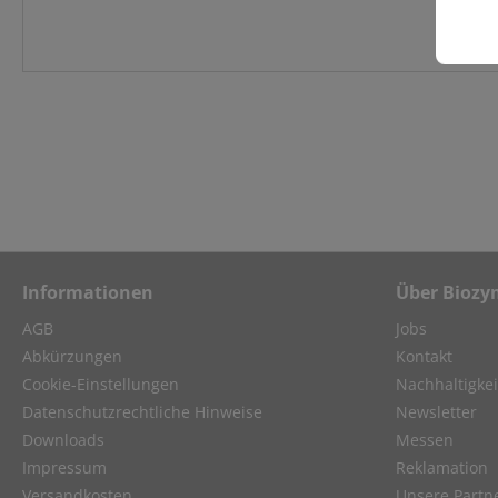
Informationen
Über Biozy
AGB
Jobs
Abkürzungen
Kontakt
Cookie-Einstellungen
Nachhaltigkei
Datenschutzrechtliche Hinweise
Newsletter
Downloads
Messen
Impressum
Reklamation
Versandkosten
Unsere Partn