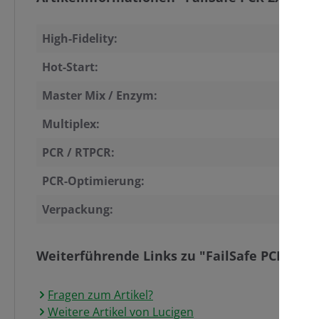
High-Fidelity:
Hot-Start:
Master Mix / Enzym:
Multiplex:
PCR / RTPCR:
PCR-Optimierung:
Verpackung:
Weiterführende Links zu "FailSafe PCR 2X P
Fragen zum Artikel?
Weitere Artikel von Lucigen