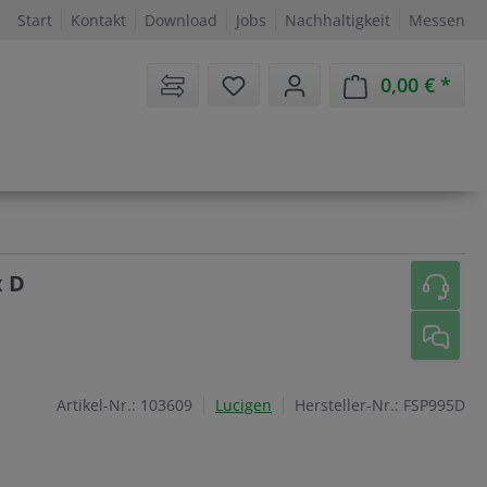
Start
Kontakt
Download
Jobs
Nachhaltigkeit
Messen
Sie haben 0 Artikel auf dem 
0,00 €
Ware
x D
Artikel-Nr.:
103609
Lucigen
Hersteller-Nr.:
FSP995D