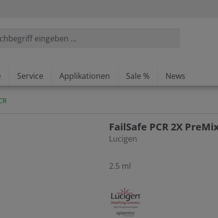
e
Service
Applikationen
Sale %
News
CR
FailSafe PCR 2X PreMi
Lucigen
2.5 ml