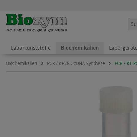
springen
Zur Hauptnavigation springen
Laborkunststoffe
Biochemikalien
Laborgerät
Biochemikalien
PCR / qPCR / cDNA Synthese
PCR / RT-P
Bildergalerie überspringen