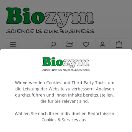
alt springen
Sie haben 0 Artike
Ware
Biochemikalien
PCR / qPCR / cDNA Synthese
PCR / RT-PCR
Cookie-Voreinstellungen
Wir verwenden Cookies und Third-Party-Tools, um
FailSafe PCR 2X PreMix G
die Leistung der Website zu verbessern, Analysen
Lucigen
durchzuführen und Ihnen Inhalte bereitzustellen,
die für Sie relevant sind.
2.5 ml
Wählen Sie nach Ihren individuellen Bedürfnissen
Artikel-Nr.:
Lucigen
Hersteller-Nr.:
Cookies & Services aus:
103612
FSP995G