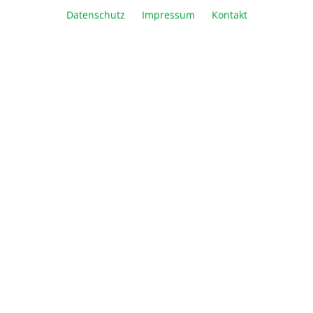
Datenschutz
Impressum
Kontakt
In den Warenkorb
Vergleichen
Merken
Drucken
Beschreibung
Informationen
Über Biozym