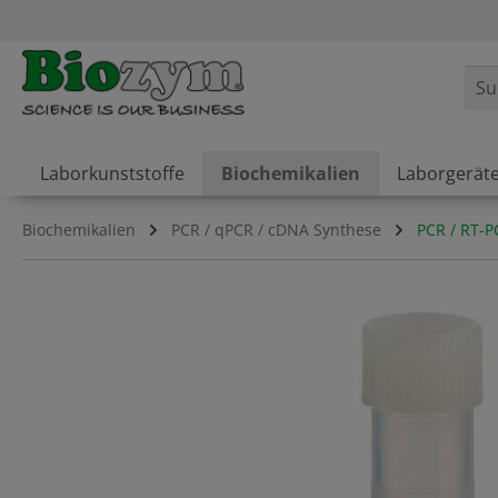
springen
Zur Hauptnavigation springen
Laborkunststoffe
Biochemikalien
Laborgerät
Biochemikalien
PCR / qPCR / cDNA Synthese
PCR / RT-P
Bildergalerie überspringen