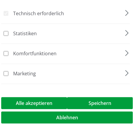
Technisch erforderlich
nein
nein
Statistiken
Master Mix Puffer
nein
Komfortfunktionen
PCR
Marketing
PCR Optimierung
2.5 ml
Alle akzeptieren
Speichern
reMix H"
Ablehnen