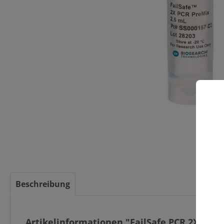
C
Beschreibung
Artikelinformationen "FailSafe PCR 2X PreM