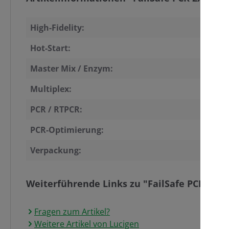
High-Fidelity:
Hot-Start:
Master Mix / Enzym:
Multiplex:
PCR / RTPCR:
PCR-Optimierung:
Verpackung:
Weiterführende Links zu "FailSafe PCR 2X P
Fragen zum Artikel?
Weitere Artikel von Lucigen