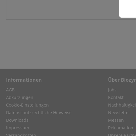
Informationen
Über Biozy
AGB
Jobs
Abkürzungen
Kontakt
Cookie-Einstellungen
Nachhaltigkei
Datenschutzrechtliche Hinweise
Newsletter
Downloads
Messen
Impressum
Reklamation
Versandkosten
Unsere Partn