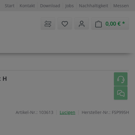
Start
Kontakt
Download
Jobs
Nachhaltigkeit
Messen
Sie haben 0 Artikel auf dem 
0,00 €
Ware
x H
Artikel-Nr.:
103613
Lucigen
Hersteller-Nr.:
FSP995H