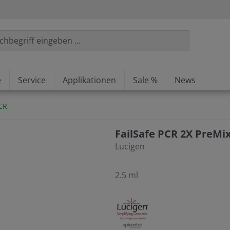
e
Service
Applikationen
Sale %
News
CR
FailSafe PCR 2X PreMi
Lucigen
2.5 ml