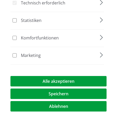
Technisch erforderlich
Statistiken
Bildergalerie überspringen
Komfortfunktionen
Marketing
Alle akzeptieren
80,30 €*
Speichern
Preise exkl. MwST.
zzgl. Versandkosten
Ablehnen
Artikel Anzahl: Geben Sie den gewünschte