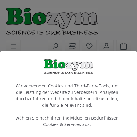
alt springen
Sie haben 0 Artike
Ware
Biochemikalien
PCR / qPCR / cDNA Synthese
PCR / RT-PCR
Cookie-Voreinstellungen
Wir verwenden Cookies und Third-Party-Tools, um
FailSafe PCR 2X PreMix J
die Leistung der Website zu verbessern, Analysen
Lucigen
durchzuführen und Ihnen Inhalte bereitzustellen,
die für Sie relevant sind.
2.5 ml
Wählen Sie nach Ihren individuellen Bedürfnissen
Artikel-Nr.:
Lucigen
Hersteller-Nr.:
Cookies & Services aus:
103615
FSP995J