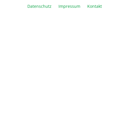
Datenschutz
Impressum
Kontakt
In den Warenkorb
Vergleichen
Merken
Drucken
Beschreibung
Informationen
Über Biozym