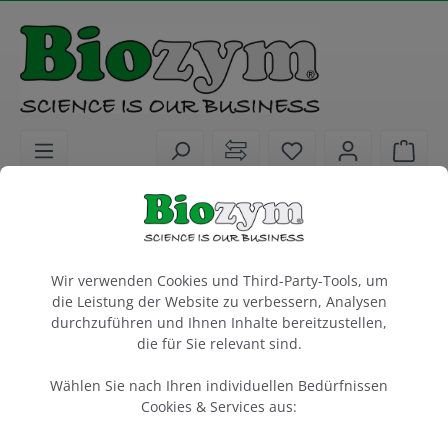
alt springen
Sie haben 0 Artike
Ware
Biochemikalien
PCR / qPCR / cDNA Synthese
PCR / RT-PCR
Cookie-Voreinstellungen
Wir verwenden Cookies und Third-Party-Tools, um
FailSafe PCR 2X PreMix L
die Leistung der Website zu verbessern, Analysen
Lucigen
durchzuführen und Ihnen Inhalte bereitzustellen,
die für Sie relevant sind.
2.5 ml
Wählen Sie nach Ihren individuellen Bedürfnissen
Artikel-Nr.:
Lucigen
Hersteller-Nr.:
Cookies & Services aus:
103617
FSP995L