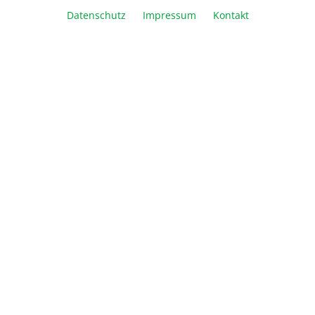
Datenschutz
Impressum
Kontakt
In den Warenkorb
Vergleichen
Merken
Drucken
Beschreibung
Informationen
Über Biozym