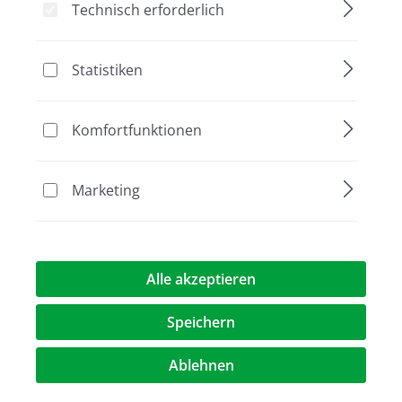
Technisch erforderlich
Statistiken
Bildergalerie überspringen
Komfortfunktionen
Marketing
Alle akzeptieren
80,30 €*
Speichern
Preise exkl. MwST.
zzgl. Versandkosten
Ablehnen
Artikel Anzahl: Geben Sie den gewünschte