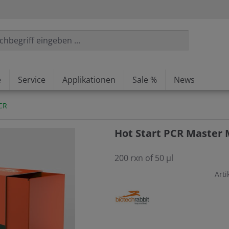
e
Service
Applikationen
Sale %
News
CR
Hot Start PCR Master M
200 rxn of 50 µl
Arti