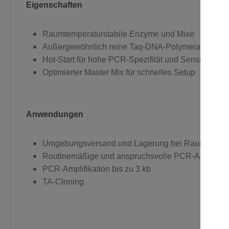
Eigenschaften
C
Raumtemperaturstabile Enzyme und Mixe
Außergewöhnlich reine Taq-DNA-Polymerase
Hot-Start für hohe PCR-Spezifität und Sensitivität
Optimierter Master Mix für schnelles Setup
Anwendungen
Umgebungsversand und Lagerung bei Raumtemper
Routinemäßige und anspruchsvolle PCR-Anwend
PCR-Amplifikation bis zu 3 kb
TA-Cloning