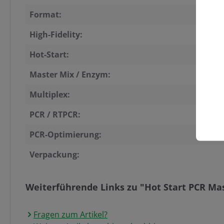
Format:
High-Fidelity:
Hot-Start:
Master Mix / Enzym:
Multiplex:
PCR / RTPCR:
PCR-Optimierung:
Verpackung:
Weiterführende Links zu "Hot Start PCR Mast
Fragen zum Artikel?