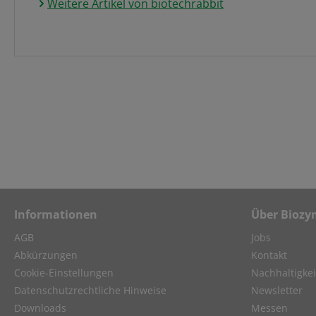
Weitere Artikel von biotechrabbit
Informationen
Über Biozy
AGB
Jobs
Abkürzungen
Kontakt
Cookie-Einstellungen
Nachhaltigkei
Datenschutzrechtliche Hinweise
Newsletter
Downloads
Messen