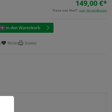
149,00 €*
Preise exkl. MwST.
zzgl. Versandkosten
Anzahl: Geben Sie den gewünschten Wert 
In den Warenkorb
n
Merken
Drucken