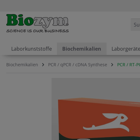
springen
Zur Hauptnavigation springen
Laborkunststoffe
Biochemikalien
Laborgerät
Biochemikalien
PCR / qPCR / cDNA Synthese
PCR / RT-P
Bildergalerie überspringen