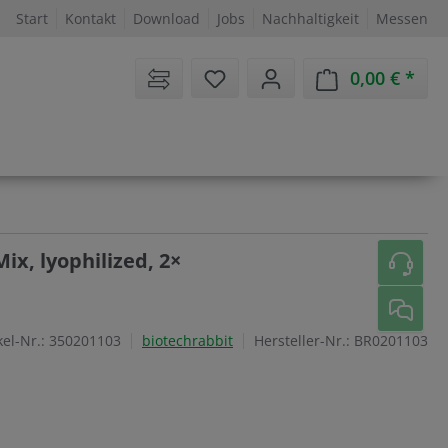
Start
Kontakt
Download
Jobs
Nachhaltigkeit
Messen
Sie haben 0 Artikel auf dem 
0,00 €
Ware
ix, lyophilized, 2×
kel-Nr.:
350201103
biotechrabbit
Hersteller-Nr.:
BR0201103