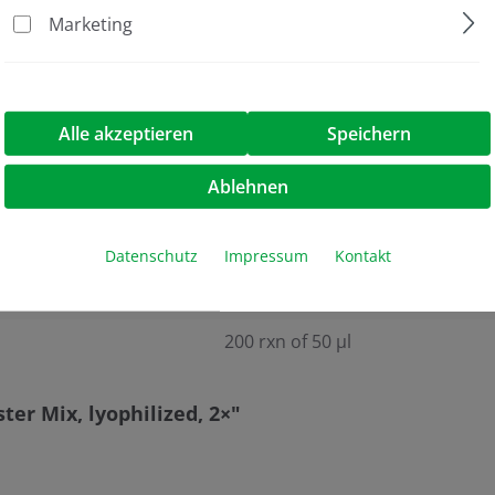
Marketing
Lyophilisiert
nein
ja
Alle akzeptieren
Speichern
Master Mix
Ablehnen
nein
PCR
Datenschutz
Impressum
Kontakt
Standard
200 rxn of 50 µl
er Mix, lyophilized, 2×"