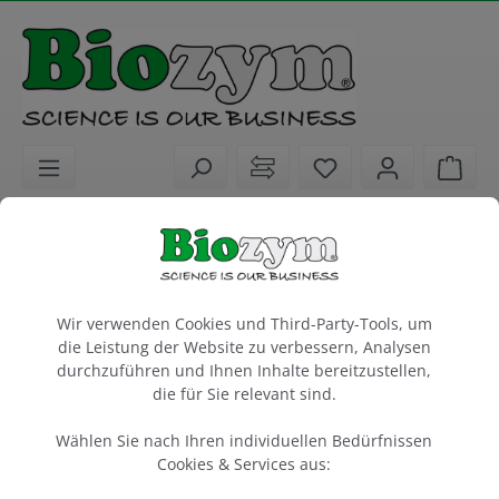
alt springen
Sie haben 0 Artike
Ware
Biochemikalien
Proteinbiologie
Protein - Detektion
LucentBlue Western Blot Film 20 x 25 cm
Cookie-Voreinstellungen
sensitivitätsoptimierter Film zur Detektion
Wir verwenden Cookies und Third-Party-Tools, um
von Chemilumineszenz gelabelten Western Blots
die Leistung der Website zu verbessern, Analysen
durchzuführen und Ihnen Inhalte bereitzustellen,
die für Sie relevant sind.
Packung à 100 Stück
Wählen Sie nach Ihren individuellen Bedürfnissen
Artikel-Nr.:
Advansta
Hersteller-Nr.:
541090
L-07014-100
Cookies & Services aus: