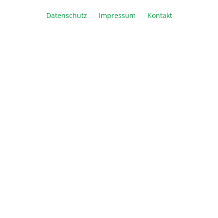
Datenschutz
Impressum
Kontakt
In den Warenkorb
Vergleichen
Merken
Drucken
Beschreibung
Detaillierte Informationen, Application Notes und
MSDS finden Sie unter: www.advansta.com
Mehr
Downloads