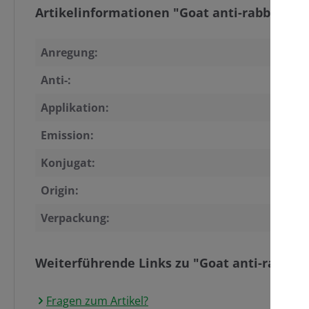
Artikelinformationen "Goat anti-rabbit snd
Anregung:
Anti-:
Applikation:
Emission:
Konjugat:
Origin:
Verpackung:
Weiterführende Links zu "Goat anti-rabbit 
Fragen zum Artikel?