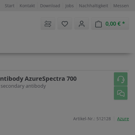
Start
Kontakt
Download
Jobs
Nachhaltigkeit
Messen
Sie haben 0 Artikel auf dem 
0,00 €
Ware
antibody AzureSpectra 700
 secondary antibody
Artikel-Nr.:
512128
Azure