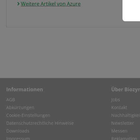
Weitere Artikel von Azure
Informationen
Über Biozy
AGB
Jobs
Abkürzungen
Kontakt
Cookie-Einstellungen
Nachhaltigkei
Datenschutzrechtliche Hinweise
Newsletter
Downloads
Messen
Impressum
Reklamation