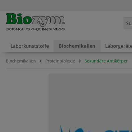
springen
Zur Hauptnavigation springen
Laborkunststoffe
Biochemikalien
Laborgerät
Biochemikalien
Proteinbiologie
Sekundäre Antikörper
Bildergalerie überspringen