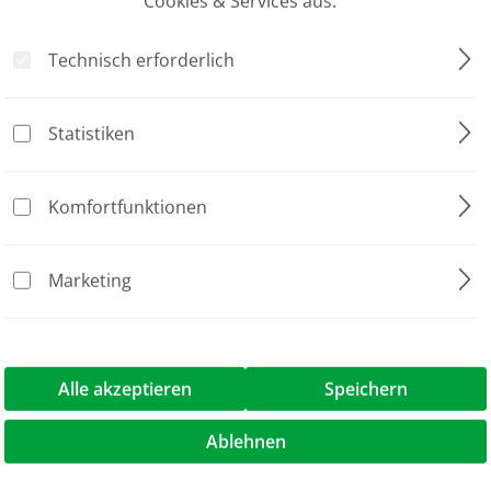
Cookies & Services aus:
. antibody AzureSpectra 700"
Technisch erforderlich
690 nm
Rabbit
Statistiken
Fluoreszenz
Komfortfunktionen
709 nm
Fluorophor
Marketing
Goat
250 µl
Alle akzeptieren
Speichern
snd. antibody AzureSpectra 700"
Ablehnen