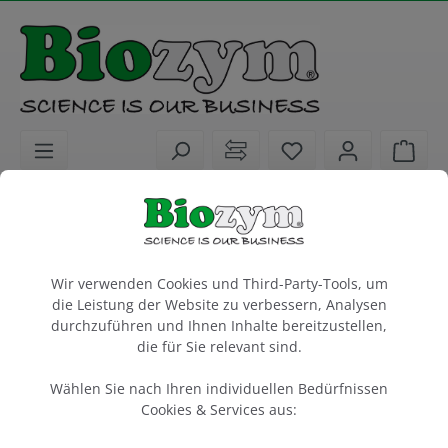
alt springen
Sie haben 0 Artike
Ware
Biochemikalien
Puffer für Molekular- und Proteinbiologie
Cookie-Voreinstellungen
AccuGENE 1X PBS
Wir verwenden Cookies und Third-Party-Tools, um
die Leistung der Website zu verbessern, Analysen
Phosphat gepufferte Saline
durchzuführen und Ihnen Inhalte bereitzustellen,
1.7 mM KH2PO4, 5 mM Na2HPO4, 150 mM NaCl, pH
7.4
die für Sie relevant sind.
Wählen Sie nach Ihren individuellen Bedürfnissen
1 Liter
Cookies & Services aus:
Artikel-Nr.:
Lonza
Hersteller-Nr.: