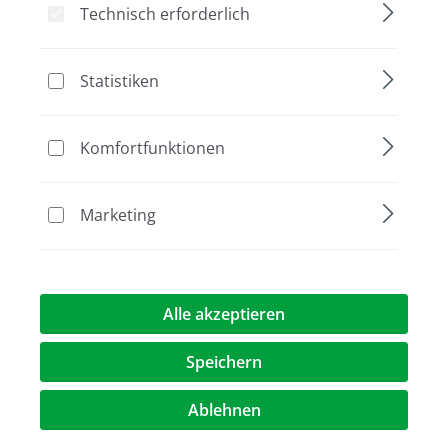
831225
51225
Technisch erforderlich
Statistiken
Bildergalerie überspringen
Komfortfunktionen
Marketing
Alle akzeptieren
Speichern
40,80 €*
Preise exkl. MwST.
zzgl. Versandkosten
Ablehnen