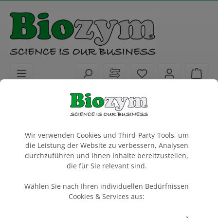
alt springen
Sie haben 0 Artike
Ware
Biochemikalien
Puffer für Molekular- und Proteinbiologie
Cookie-Voreinstellungen
Wir verwenden Cookies und Third-Party-Tools, um
DNA Loading Dye, 6×
die Leistung der Website zu verbessern, Analysen
durchzuführen und Ihnen Inhalte bereitzustellen,
5 ml
die für Sie relevant sind.
Artikel-Nr.:
biotechrabbit
Hersteller-Nr.:
350800301
BR0800301
Wählen Sie nach Ihren individuellen Bedürfnissen
Cookies & Services aus: