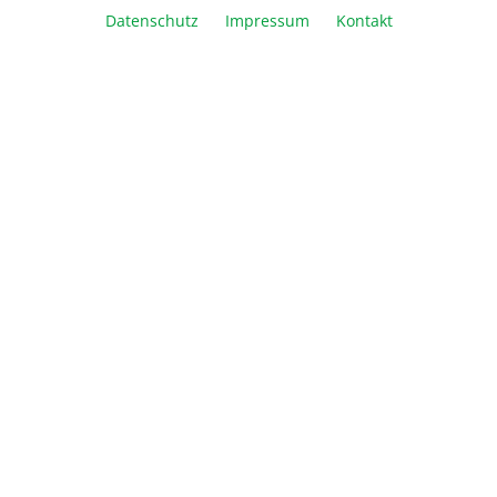
In den Warenkorb
Datenschutz
Impressum
Kontakt
Vergleichen
Merken
Drucken
Beschreibung
Informationen
Über Biozym
Newsletter