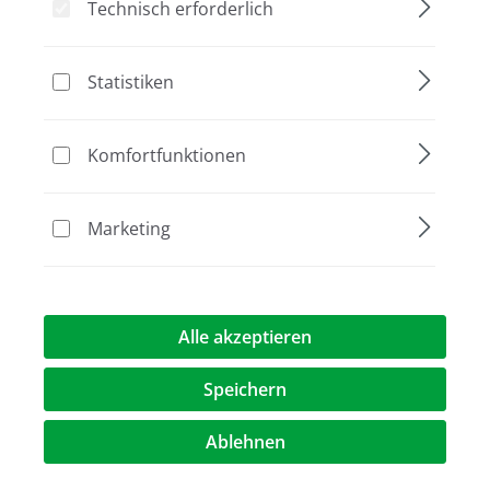
Technisch erforderlich
Bildergalerie überspringen
Statistiken
Komfortfunktionen
Marketing
30,00 €*
Alle akzeptieren
Preise exkl. MwST.
zzgl. Versandkosten
Speichern
Artikel Anzahl: Geben Sie den gewünschte
Ablehnen