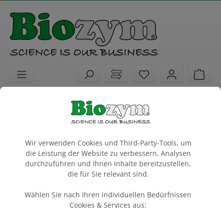
alt springen
Sie haben 0 Artike
Ware
Biochemikalien
Puffer für Molekular- und Proteinbiologie
Cookie-Voreinstellungen
Immunoblot Waschlösung AdvanWash,
Wir verwenden Cookies und Third-Party-Tools, um
10x Konzentrat
die Leistung der Website zu verbessern, Analysen
durchzuführen und Ihnen Inhalte bereitzustellen,
die für Sie relevant sind.
500 ml
Artikel-Nr.:
Advansta
Hersteller-Nr.:
Wählen Sie nach Ihren individuellen Bedürfnissen
541022
R-03024-D50
Cookies & Services aus: