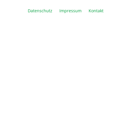
Artikel Anzahl: Geben Sie den gewünschte
Datenschutz
Impressum
Kontakt
In den Warenkorb
Vergleichen
Merken
Drucken
Beschreibung
Der Western-Blot-Strip-It-Puffer von Advansta
entfernt Antikörper gleichmäßig aus entwickelten
Western-Blots, sodass der B…
Mehr
Downloads