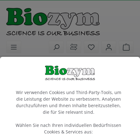
alt springen
Sie haben 0 Artike
Ware
Biochemikalien
Puffer für Molekular- und Proteinbiologie
Cookie-Voreinstellungen
Western Blot Strip-It Buffer
Wir verwenden Cookies und Third-Party-Tools, um
Puffer zum schonenden Entfernen von Antikörpern
die Leistung der Website zu verbessern, Analysen
von WesternBlots
durchzuführen und Ihnen Inhalte bereitzustellen,
die für Sie relevant sind.
500 ml
Wählen Sie nach Ihren individuellen Bedürfnissen
Artikel-Nr.:
Advansta
Hersteller-Nr.:
Cookies & Services aus:
541109
R-03722-D50