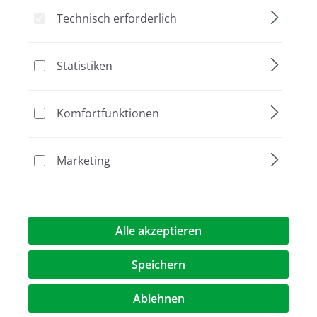
Technisch erforderlich
Statistiken
Bildergalerie überspringen
Aktion
Komfortfunktionen
Marketing
Alle akzeptieren
173,50 €
(7,8% gespart)
160,00 €*
%
Speichern
Preise exkl. MwST.
zzgl. Versandkosten
Ablehnen