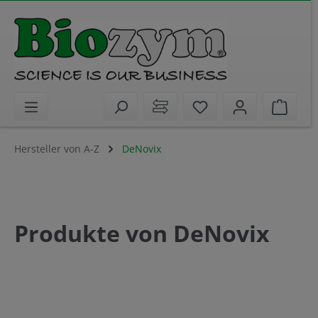
alt springen
Sie haben 0 Artikel 
Waren
Hersteller von A-Z
DeNovix
Produkte von DeNovix