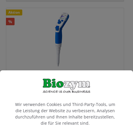
Rabatt
Aktion
%
Squid Full Range Pipette
Pacific Blue
Cookie-Voreinstellungen
ab 1.795,00 €*
Wir verwenden Cookies und Third-Party-Tools, um
die Leistung der Website zu verbessern, Analysen
durchzuführen und Ihnen Inhalte bereitzustellen,
die für Sie relevant sind.