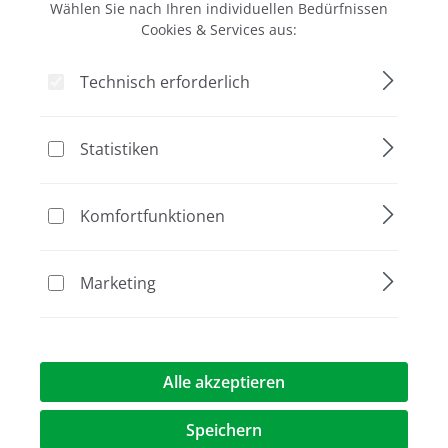
Wählen Sie nach Ihren individuellen Bedürfnissen
Rabatt
Aktion
Cookies & Services aus:
%
Technisch erforderlich
Statistiken
Komfortfunktionen
QFX Fluorometer
Marketing
Fire Red
1.995,00 €*
3.445,00 €*
Alle akzeptieren
Speichern