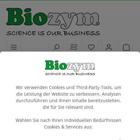
alt springen
Sie haben 0 Artike
Ware
Biochemikalien
Puffer für Molekular- und Proteinbiologie
Cookie-Voreinstellungen
Wir verwenden Cookies und Third-Party-Tools, um
AccuGENE 1 M Tris HCl Puffer
die Leistung der Website zu verbessern, Analysen
pH 7.2
durchzuführen und Ihnen Inhalte bereitzustellen,
die für Sie relevant sind.
1 Liter
Wählen Sie nach Ihren individuellen Bedürfnissen
Artikel-Nr.:
Lonza
Hersteller-Nr.:
831236
51236
Cookies & Services aus: