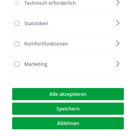
Technisch erforderlich
Statistiken
Bildergalerie überspringen
Komfortfunktionen
Marketing
Alle akzeptieren
85,00 €*
Speichern
Preise exkl. MwST.
zzgl. Versandkosten
Ablehnen
Artikel Anzahl: Geben Sie den gewünschte