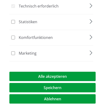
541045
L-08012-010
Technisch erforderlich
Statistiken
Bildergalerie überspringen
Aktion
Komfortfunktionen
Marketing
Alle akzeptieren
Speichern
313,00 €
(7,4% gespart)
290,00 €*
%
Preise exkl. MwST.
zzgl. Versandkosten
Ablehnen