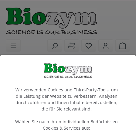
alt springen
Sie haben 0 Artike
Ware
Biochemikalien
Proteinbiologie
Western Blot Protein Transfer
Cookie-Voreinstellungen
PVDF-FL Membran Low Fluorescence,
Wir verwenden Cookies und Third-Party-Tools, um
0.45 µm
die Leistung der Website zu verbessern, Analysen
PVDF-Membranen der Größe 10x15 cm
durchzuführen und Ihnen Inhalte bereitzustellen,
für vertikale Mini Gele
die für Sie relevant sind.
Wählen Sie nach Ihren individuellen Bedürfnissen
10 Stück
Cookies & Services aus:
Artikel-Nr.:
Advansta
Hersteller-Nr.: