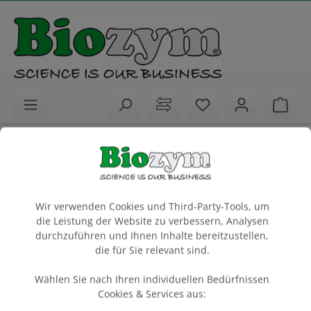
alt springen
Sie haben 0 Artike
Ware
Laborgeräte
Inkubatoren
Geräte
MyTemp Mini Digital Incubator
Cookie-Voreinstellungen
with heating only
Wir verwenden Cookies und Third-Party-Tools, um
die Leistung der Website zu verbessern, Analysen
1 Stück
durchzuführen und Ihnen Inhalte bereitzustellen,
die für Sie relevant sind.
Artikel-Nr.:
Benchmark
Hersteller-Nr.:
55H2200-H-E
H2200-H-E
Wählen Sie nach Ihren individuellen Bedürfnissen
Cookies & Services aus: