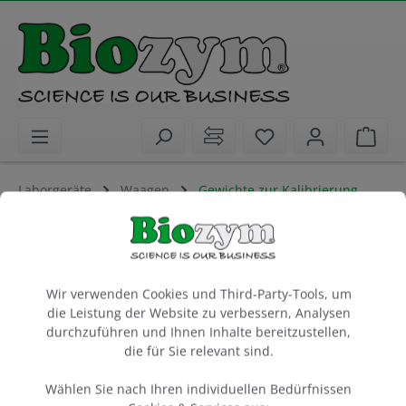
alt springen
Sie haben 0 Artike
Ware
Laborgeräte
Waagen
Gewichte zur Kalibrierung
Accuris M1 Grade Calibration Weight
Cookie-Voreinstellungen
2000 g
Wir verwenden Cookies und Third-Party-Tools, um
Artikel-Nr.:
Benchmark
Hersteller-Nr.:
die Leistung der Website zu verbessern, Analysen
55W1005-2000
W1005-2000
durchzuführen und Ihnen Inhalte bereitzustellen,
die für Sie relevant sind.
Wählen Sie nach Ihren individuellen Bedürfnissen