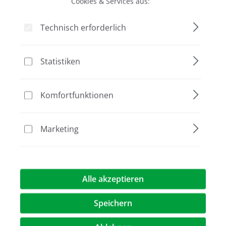
Cookies & Services aus:
Bildergalerie überspringen
Technisch erforderlich
Statistiken
Komfortfunktionen
Marketing
201,00 €*
Preise exkl. MwST.
zzgl. Versandkosten
Alle akzeptieren
Artikel Anzahl: Geben Sie den gewünschte
Speichern
In den Warenkorb